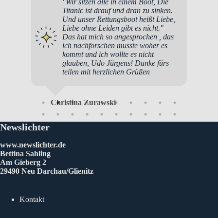
"Wir sitzen alle in einem Boot, Die
Herzli
Titanic ist drauf und dran zu sinken.
Geburts
Und unser Rettungsboot heißt Liebe,
Mensch
Liebe ohne Leiden gibt es nicht."
inspiri
Das hat mich so angesprochen , das
aufgeba
ich nachforschen musste woher es
Energi
kommt und ich wollte es nicht
die die
glauben, Udo Jürgens! Danke fürs
machen
teilen mit herzlichen Grüßen
auch f
Interne
auch di
hast de
Christina Zurawski
Segel e
eine h
Dranbl
Newslichter
den En
Danke!
www.newslichter.de
und es
Bettina Sahling
mich j
Am Gieberg 2
von mi
29490 Neu Darchau/Glienitz
Alles 
Kontakt
Me