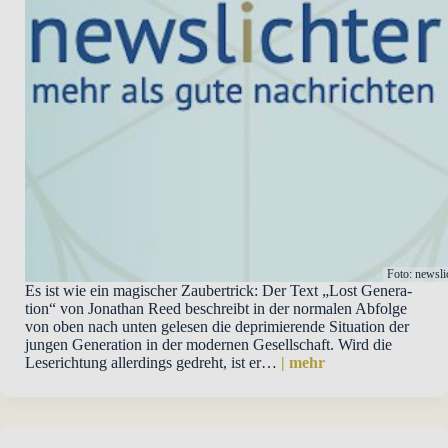
Foto: newsli
Es ist wie ein magi­scher Zau­ber­trick: Der Text „Lost Gene­ra­
tion“ von Jona­than Reed beschreibt in der nor­ma­len Abfolge
von oben nach unten gele­sen die depri­mie­rende Situa­tion der
jun­gen Gene­ra­tion in der moder­nen Gesell­schaft. Wird die
Lese­rich­tung aller­dings gedreht, ist er…
| mehr