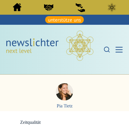
Z
Z
u
u
m
m
I
unterstütze uns
I
n
n
h
h
a
a
l
l
t
t
s
s
p
p
r
r
i
i
n
n
g
g
e
e
n
n
Pia Tietz
Zeitqualität