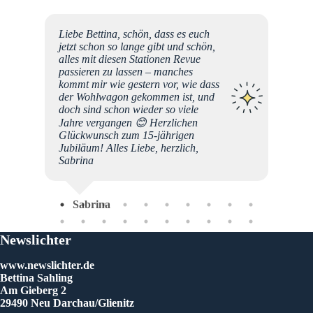
be
Liebe Bettina, schön, dass es euch
r euer
jetzt schon so lange gibt und schön,
eben
alles mit diesen Stationen Revue
Jeden
passieren zu lassen – manches
outine
kommt mir wie gestern vor, wie dass
der Wohlwagon gekommen ist, und
 die
doch sind schon wieder so viele
Jahre vergangen 😊 Herzlichen
schaft.
Glückwunsch zum 15-jährigen
eben
Jubiläum! Alles Liebe, herzlich,
h
Sabrina
bitte
erhin
 mit
Sabrina
 noch
m Tun!
Da
ein
Newslichter
ter
www.newslichter.de
Bettina Sahling
Am Gieberg 2
29490 Neu Darchau/Glienitz