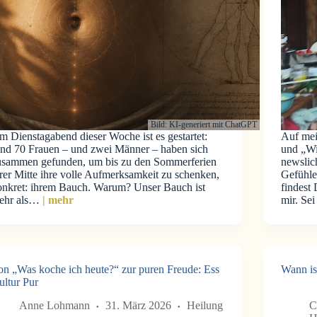
Bild: KI-generiert mit ChatGPT
m Dienstagabend dieser Woche ist es gestartet:
Auf mei
und 70 Frauen – und zwei Männer – haben sich
und „Wi
usammen gefunden, um bis zu den Sommerferien
newslic
rer Mitte ihre volle Aufmerksamkeit zu schenken,
Gefühle
onkret: ihrem Bauch. Warum? Unser Bauch ist
findest
ehr als…
| mehr
mir. Se
on „Was koche ich heute?“ zur puren Freude: Ess
Wann is
ultur Pur
Anne Lohmann
31. März 2026
Heilung
C