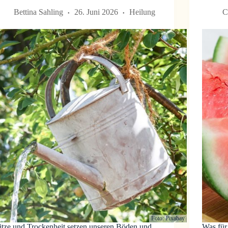
Bettina Sahling
26. Juni 2026
Heilung
C
Foto: Pixabay
itze und Trockenheit setzen unseren Böden und
Was für 