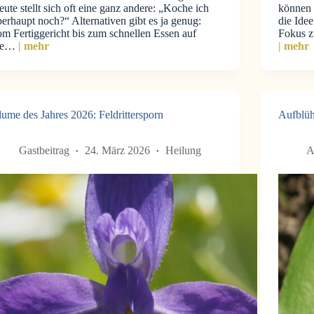
ute stellt sich oft eine ganz andere: „Koche ich
können 
erhaupt noch?“ Alternativen gibt es ja genug:
die Ide
om Fertiggericht bis zum schnellen Essen auf
Fokus z
ie…
| mehr
| mehr
ume des Jahres 2026: Feldrittersporn
Aufblüh
Gastbeitrag
24. März 2026
Heilung
A