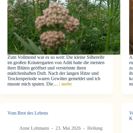
Zum Vollmond war es so weit: Die kleine Silberelfe
A
im großen Kräutergarten von Aditi hatte die meisten
r
ihrer Blüten geöffnet und verströmte ihren
z
mädchenhaften Duft. Nach der langen Hitze und
ih
Trockenperiode waren Gewitter gemeldet und ich
k
musste mich sputen. Die…
| mehr
m
Vom Brot des Lebens
V
K
Anne Lohmann
23. Mai 2026
Heilung