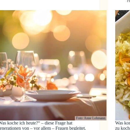
H
Foto: Anne Lohmann
Was koche ich heute?“ – diese Frage hat
Was kom
nerationen von – vor allem – Frauen begleitet.
zu koch