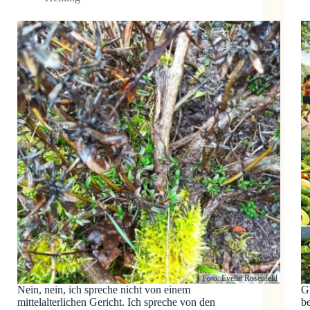
Foto: Evelin Rosenfeld
Nein, nein, ich spreche nicht von einem
G
mittelalterlichen Gericht. Ich spreche von den
b