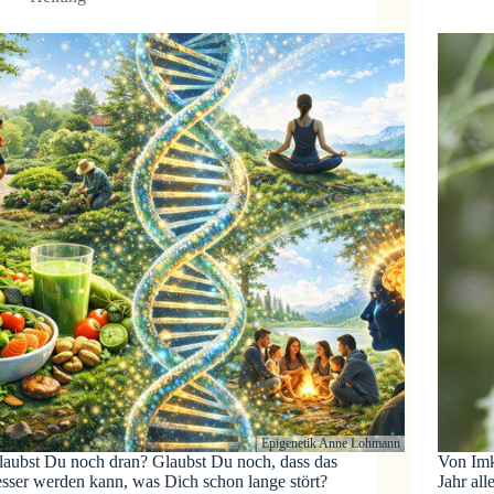
Epigenetik Anne Lohmann
laubst Du noch dran? Glaubst Du noch, dass das
Von Imk
esser werden kann, was Dich schon lange stört?
Jahr al