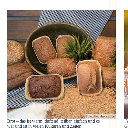
Foto: Keimbackstube
Brot – das ist warm, duftend, teilbar, einfach und es
„
war und ist in vielen Kulturen und Zeiten
Ge