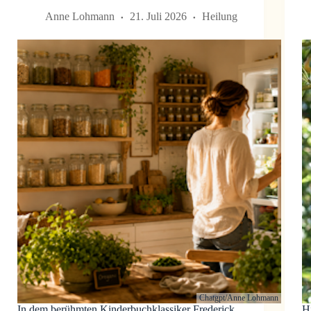
Anne Lohmann
21. Juli 2026
Heilung
Chatgpt/Anne Lohmann
In dem berühmten Kinderbuchklassiker Frederick
H