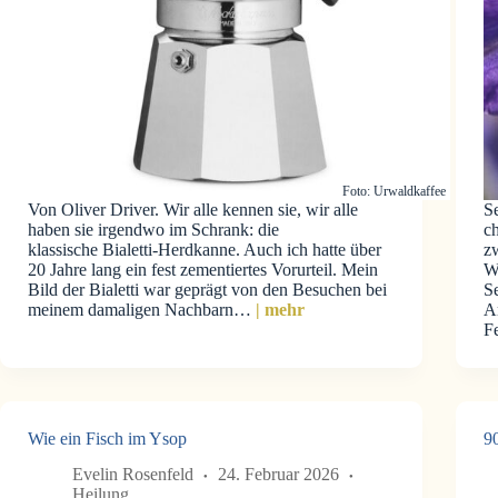
Foto: Urwaldkaffee
Von Oliver Driver. Wir alle kennen sie, wir alle
Se
haben sie irgendwo im Schrank: die
ch
klassische Bialetti-Herdkanne. Auch ich hatte über
z
20 Jahre lang ein fest zementiertes Vorurteil. Mein
W
Bild der Bialetti war geprägt von den Besuchen bei
S
meinem damaligen Nachbarn…
| mehr
A
Fe
Wie ein Fisch im Ysop
9
Evelin Rosenfeld
24. Februar 2026
Heilung