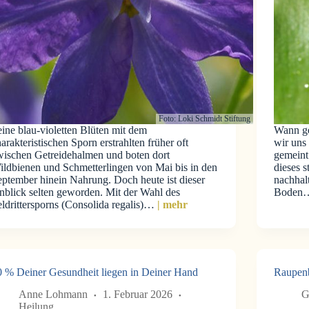
Foto: Loki Schmidt Stiftung
ine blau-violetten Blüten mit dem
Wann ge
arakteristischen Sporn erstrahlten früher oft
wir uns
wischen Getreidehalmen und boten dort
gemeint
ildbienen und Schmetterlingen von Mai bis in den
dieses s
eptember hinein Nahrung. Doch heute ist dieser
nachhalt
nblick selten geworden. Mit der Wahl des
Boden
ldrittersporns (Consolida regalis)…
| mehr
0 % Deiner Gesundheit liegen in Deiner Hand
Raupen
Anne Lohmann
1. Februar 2026
G
Heilung