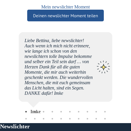
Mein newslichter Moment
Deinen newslichter Moment teilen
sten
Liebe Bettina, liebe newslichter!
". Wie
Auch wenn ich mich nicht erinnere,
wie lange ich schon von den
newslichtern tolle Impulse bekomme
 mit
und selber ein Teil sein darf … von
. Die
Herzen Dank für all die guten
Lás
nchen
Momente, die mir auch weiterhin
n an
geschenkt werden. Die wundervollen
 mich
Menschen, die mit euch gemeinsam
 Wie
das Licht halten, sind ein Segen.
druck
DANKE dafür! Imke
et. So
Imke
ttina
ese
nden
Newslichter