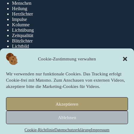
Menschen
Heilung
Herzlichter
Impulse
Kolumne
Lichtübung
Zeitqualität
Blitzlichter
Lichtbild
Cookie-Zustimmung verwalten
Über die newslichter
Wir verwenden nur funktionale Cookies. Das Tracking erfolgt
Über Uns
Cookie-frei mit Matomo. Zum Anschauen von externen Videos,
akzeptiere bitte die Marketing-Cookies für Videos.
Quicklinks
Akzeptieren
Startseite
PartnerInnen der newslichter
Ablehnen
Sei ein newslicht!
Copyright © 2009 - 2026 newslichter next level – Gute Nachrichten
online. Nachdruck – auch auszugsweise – nur mit Genehmigung der
Cookie-Richtlinie
Datenschutzerklärung
Impressum