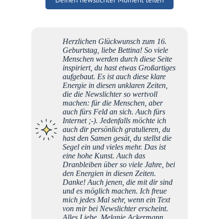
Herzlichen Glückwunsch zum 16.
Glück 
Geburtstag, liebe Bettina! So viele
Jahre 
Menschen werden durch diese Seite
wohltu
inspiriert, du hast etwas Großartiges
miterl
aufgebaut. Es ist auch diese klare
Mitwac
Energie in diesen unklaren Zeiten,
den An
die die Newslichter so wertvoll
offene,
machen: für die Menschen, aber
Beiträ
auch fürs Feld an sich. Auch fürs
den In
Internet ;-). Jedenfalls möchte ich
und wi
auch dir persönlich gratulieren, du
gut, d
hast den Samen gesät, du stellst die
finden
Segel ein und vieles mehr. Das ist
würde 
eine hohe Kunst. Auch das
newsli
Dranbleiben über so viele Jahre, bei
weiter
den Energien in diesen Zeiten.
hast w
Danke! Auch jenen, die mit dir sind
Zusam
und es möglich machen. Ich freue
dafür,
mich jedes Mal sehr, wenn ein Text
von mir bei Newslichter erscheint.
Alles Liebe, Melanie Ackermann