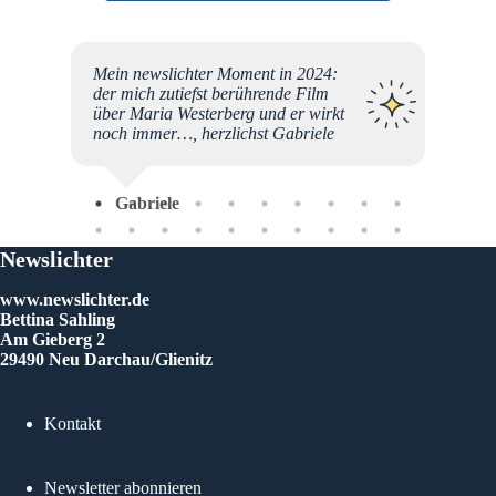
ich
Mein newslichter Moment in 2024:
r zu
der mich zutiefst berührende Film
cher,
über Maria Westerberg und er wirkt
Etwas
noch immer…, herzlichst Gabriele
fen ist
R dran
ns
Gabriele
, das
 viel
Newslichter
An
iger
ang ein
www.newslichter.de
Bettina Sahling
r".
Am Gieberg 2
rt aber
29490 Neu Darchau/Glienitz
 ich
viele,
n. Das
Kontakt
gement
e
es eine
Newsletter abonnieren
 euch