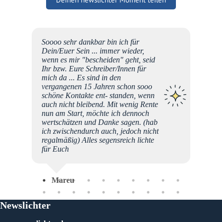
nen
Soooo sehr dankbar bin ich für
h mich
Dein/Euer Sein ... immer wieder,
wenn es mir "bescheiden" geht, seid
r?
Ihr bzw. Eure Schreiber/Innen für
ne
mich da ... Es sind in den
vergangenen 15 Jahren schon sooo
schöne Kontakte ent- standen, wenn
e mein
auch nicht bleibend. Mit wenig Rente
Ich
nun am Start, möchte ich dennoch
e
wertschätzen und Danke sagen. (hab
ich zwischendurch auch, jedoch nicht
sen
regalmäßig) Alles segensreich lichte
 dafür
für Euch
hr
Mareu
Newslichter
Imk