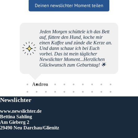
Deinen newslichter Moment teilen
Jeden Morgen schüttele ich das Bett
Liebe 
auf, füttere den Hund, koche mir
Team, 
einen Kaffee und zünde die Kerze an.
normal
Und dann schaue ich bei Euch
bei de
vorbei. Das ist mein täglicher
durch 
Newslichter Moment...Herzlichen
tut so
Glückwunsch zum Geburtstag! 🌟
Euer n
Grüße 
Andrea
Mel
Newslichter
www.newslichter.de
Bettina Sahling
Am Gieberg 2
29490 Neu Darchau/Glienitz