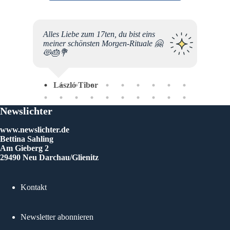
be
Alles Liebe zum 17ten, du bist eins
r euer
meiner schönsten Morgen-Rituale 🤗
eben
😻🎂💐
Jeden
outine
László Tibor
 die
schaft.
Newslichter
eben
h
www.newslichter.de
bitte
Bettina Sahling
erhin
Am Gieberg 2
 mit
29490 Neu Darchau/Glienitz
 noch
m Tun!
ein
Kontakt
ter
Newsletter abonnieren