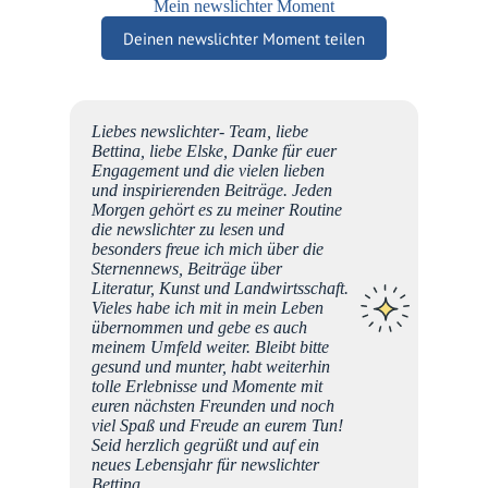
Mein newslichter Moment
Deinen newslichter Moment teilen
s
Liebes newslichter- Team, liebe
en vom
Bettina, liebe Elske, Danke für euer
,
Engagement und die vielen lieben
e eine
und inspirierenden Beiträge. Jeden
t,
Morgen gehört es zu meiner Routine
die newslichter zu lesen und
was
besonders freue ich mich über die
Sternennews, Beiträge über
Literatur, Kunst und Landwirtsschaft.
Vieles habe ich mit in mein Leben
ke an
übernommen und gebe es auch
Mel
meinem Umfeld weiter. Bleibt bitte
gesund und munter, habt weiterhin
tolle Erlebnisse und Momente mit
euren nächsten Freunden und noch
viel Spaß und Freude an eurem Tun!
Seid herzlich gegrüßt und auf ein
neues Lebensjahr für newslichter
Bettina