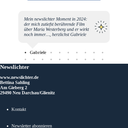
ter-
Mein newslichter Moment in 2024:
vor ich
der mich zutiefst berührende Film
 ich
über Maria Westerberg und er wirkt
e mich
noch immer…, herzlichst Gabriele
. Das
in und
ebe
Gabriele
Newslichter
www.newslichter.de
Bettina Sahling
Am Gieberg 2
29490 Neu Darchau/Glienitz
Kontakt
Newsletter abonnieren