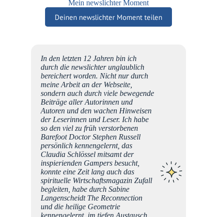
Mein newslichter Moment
Deinen newslichter Moment teilen
as
In den letzten 12 Jahren bin ich
, es
durch die newslichter unglaublich
d
bereichert worden. Nicht nur durch
 :)
meine Arbeit an der Webseite,
Jahren
sondern auch durch viele bewegende
e DAS
Beiträge aller Autorinnen und
mmer
Autoren und den wachen Hinweisen
 habe.
der Leserinnen und Leser. Ich habe
so den viel zu früh verstorbenen
ten und
Barefoot Doctor Stephen Russell
persönlich kennengelernt, das
llt
Claudia Schlössel mitsamt der
Freude
inspierienden Gampers besucht,
h nur
konnte eine Zeit lang auch das
ür all
spirituelle Wirtschaftsmagazin Zufall
begleiten, habe durch Sabine
Langenscheidt The Reconnection
g zu
und die heilige Geometrie
An
ie
kennengelernt, im tiefen Austausch