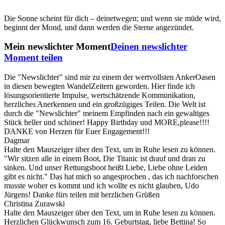
Die Sonne scheint für dich – deinetwegen; und wenn sie müde wird,
beginnt der Mond, und dann werden die Sterne angezündet.
Mein newslichter Moment
Deinen newslichter
Moment teilen
Die "Newslichter" sind mir zu einem der wertvollsten AnkerOasen
in diesen bewegten WandelZeitern geworden. Hier finde ich
lösungsorientierte Impulse, wertschätzende Kommunikation,
herzliches Anerkennen und ein großzügiges Teilen. Die Welt ist
durch die "Newslichter" meinem Empfinden nach ein gewaltiges
Stück heller und schöner! Happy Birthday und MORE,please!!!!
DANKE von Herzen für Euer Engagement!!!
Dagmar
Halte den Mauszeiger über den Text, um in Ruhe lesen zu können.
"Wir sitzen alle in einem Boot, Die Titanic ist drauf und dran zu
sinken. Und unser Rettungsboot heißt Liebe, Liebe ohne Leiden
gibt es nicht." Das hat mich so angesprochen , das ich nachforschen
musste woher es kommt und ich wollte es nicht glauben, Udo
Jürgens! Danke fürs teilen mit herzlichen Grüßen
Christina Zurawski
Halte den Mauszeiger über den Text, um in Ruhe lesen zu können.
Herzlichen Glückwunsch zum 16. Geburtstag, liebe Bettina! So