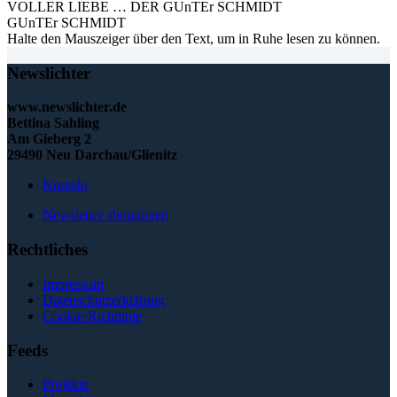
VOLLER LIEBE … DER GUnTEr SCHMIDT
GUnTEr SCHMIDT
Halte den Mauszeiger über den Text, um in Ruhe lesen zu können.
Newslichter
www.newslichter.de
Bettina Sahling
Am Gieberg 2
29490 Neu Darchau/Glienitz
Kontakt
Newsletter abonnieren
Rechtliches
Impressum
Datenschutzerklärung
Cookie-Richtlinie
Feeds
Projekte