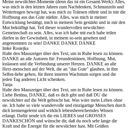
Meine newslichter-Momente (denn das ist ein Gesamt-Werk): Alles,
was mich in den letzten Jahren zum Nachdenken, Schmunzeln und
Weitertragen bewegt hat, was mich zu Träenen rührte und in mir die
Hoffnung aus das Gute stärkte. Alles, was mich in meiner
Entwicklung bestätigt, mich in meinem Sein gestärkt und in mir den
Mut bekräftigt hat, Teil dieser wundervollen newslichter-
Gemeinschaft zu sein. Alles, was ich habe mit euch habe teilen
dürfen in der Gewissheit, in meinem so-sein gesehen und
angenommen zu sein! DANKE DANKE DANKE
Imke Rosiejka
Halte den Mauszeiger über den Text, um in Ruhe lesen zu können.
DANKE an alle Autoren für: Freundentränen, Hoffnung, Mut,
loslassen und die Verbindung unserer Herzen. DANKE an alle
Herz-menschen auf der Welt, die an "das Gute" glauben, in ihre
Selbst-liebe gehen, für ihren inneren Wachstum sorgen und die
jeden Tag anderen Licht schenken.
Tanja
Halte den Mauszeiger über den Text, um in Ruhe lesen zu können.
Liebe Bettina, DANKE, daß es dich gibt und daß DU die
newslichter auf die Welt gebracht hat. Was wäre mein Leben ohne
sie. Ich habe so viele wundervolle und einzigartige Menschen durch
dich kennengelernt und wirklich lebensbereicherndes Wissen
erlangt. Dafür sende ich die ein LIEBES und GROSSES
DANKESCHÖN und wünsche dir, daß du noch sehr lange die
Kraft und die Energie für die newslichter hast. Mit Grüßen