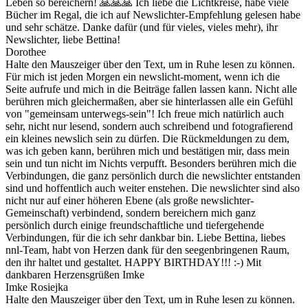
Leben so bereichern! 🙏🙏🙏 Ich liebe die Lichtkreise, habe viele
Bücher im Regal, die ich auf Newslichter-Empfehlung gelesen habe
und sehr schätze. Danke dafür (und für vieles, vieles mehr), ihr
Newslichter, liebe Bettina!
Dorothee
Halte den Mauszeiger über den Text, um in Ruhe lesen zu können.
Für mich ist jeden Morgen ein newslicht-moment, wenn ich die
Seite aufrufe und mich in die Beiträge fallen lassen kann. Nicht alle
berühren mich gleichermaßen, aber sie hinterlassen alle ein Gefühl
von "gemeinsam unterwegs-sein"! Ich freue mich natürlich auch
sehr, nicht nur lesend, sondern auch schreibend und fotografierend
ein kleines newslich sein zu dürfen. Die Rückmeldungen zu dem,
was ich geben kann, berühren mich und bestätigen mir, dass mein
sein und tun nicht im Nichts verpufft. Besonders berühren mich die
Verbindungen, die ganz persönlich durch die newslichter entstanden
sind und hoffentlich auch weiter enstehen. Die newslichter sind also
nicht nur auf einer höheren Ebene (als große newslichter-
Gemeinschaft) verbindend, sondern bereichern mich ganz
persönlich durch einige freundschaftliche und tiefergehende
Verbindungen, für die ich sehr dankbar bin. Liebe Bettina, liebes
nnl-Team, habt von Herzen dank für den seegenbringenen Raum,
den ihr haltet und gestaltet. HAPPY BIRTHDAY!!! :-) Mit
dankbaren Herzensgrüßen Imke
Imke Rosiejka
Halte den Mauszeiger über den Text, um in Ruhe lesen zu können.