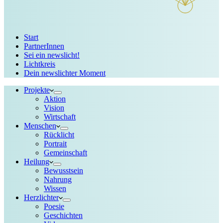
Start
PartnerInnen
Sei ein newslicht!
Lichtkreis
Dein newslichter Moment
Projekte
Aktion
Vision
Wirtschaft
Menschen
Rücklicht
Portrait
Gemeinschaft
Heilung
Bewusstsein
Nahrung
Wissen
Herzlichter
Poesie
Geschichten