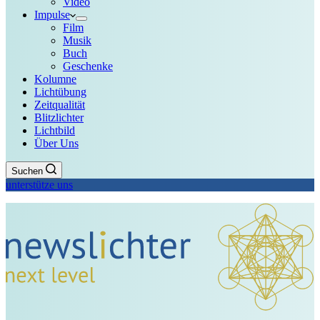
Video
Impulse
Film
Musik
Buch
Geschenke
Kolumne
Lichtübung
Zeitqualität
Blitzlichter
Lichtbild
Über Uns
Suchen
unterstütze uns