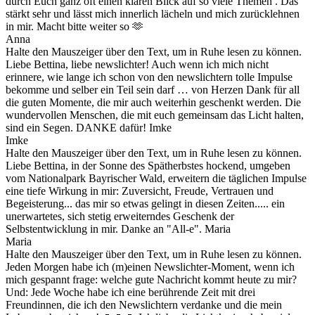
durch Euch ganz oft einen klaren Blick auf so viele Themen . Das
stärkt sehr und lässt mich innerlich lächeln und mich zurücklehnen
in mir. Macht bitte weiter so 🫶
Anna
Halte den Mauszeiger über den Text, um in Ruhe lesen zu können.
Liebe Bettina, liebe newslichter! Auch wenn ich mich nicht
erinnere, wie lange ich schon von den newslichtern tolle Impulse
bekomme und selber ein Teil sein darf … von Herzen Dank für all
die guten Momente, die mir auch weiterhin geschenkt werden. Die
wundervollen Menschen, die mit euch gemeinsam das Licht halten,
sind ein Segen. DANKE dafür! Imke
Imke
Halte den Mauszeiger über den Text, um in Ruhe lesen zu können.
Liebe Bettina, in der Sonne des Spätherbstes hockend, umgeben
vom Nationalpark Bayrischer Wald, erweitern die täglichen Impulse
eine tiefe Wirkung in mir: Zuversicht, Freude, Vertrauen und
Begeisterung... das mir so etwas gelingt in diesen Zeiten..... ein
unerwartetes, sich stetig erweiterndes Geschenk der
Selbstentwicklung in mir. Danke an "All-e". Maria
Maria
Halte den Mauszeiger über den Text, um in Ruhe lesen zu können.
Jeden Morgen habe ich (m)einen Newslichter-Moment, wenn ich
mich gespannt frage: welche gute Nachricht kommt heute zu mir?
Und: Jede Woche habe ich eine berührende Zeit mit drei
Freundinnen, die ich den Newslichtern verdanke und die mein