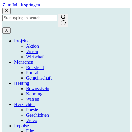
Zum
Zum Inhalt springen
Inhalt
springen
Keine
Ergebnisse
Projekte
Aktion
Vision
Wirtschaft
Menschen
Rücklicht
Portrait
Gemeinschaft
Heilung
Bewusstsein
Nahrung
Wissen
Herzlichter
Poesie
Geschichten
Video
Impulse
Film