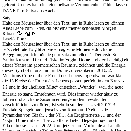
gefreut. Und es hat mich eine heilsame Verbundenheit fühlen lassen.
DANKE ☀️ Satya aus Aachen
Satya
Halte den Mauszeiger über den Text, um in Ruhe lesen zu können.
Alles Liebe zum 17ten, du bist eins meiner schönsten Morgen-
Rituale 🤗😻🎂💐
László Tibor
Halte den Mauszeiger über den Text, um in Ruhe lesen zu können.
let’s celebrate Es gibt so viele magische Momente durch die
Begegnungen. Ich möchte gern 3 davon teilen: 1. Der erste Sri
Yantra Kurs mit Dir und Elske im Yogini Dome und der Leichtigkeit
dieses Yantra im geometrischen Raum zu zeichnen und die Energie
dieses Symbol in uns und im Dome zu verankern - 2016. 2.
Metatrons Cube und die Frucht des Lebens: Irgendwann war klar,
die 13 Kreise der Frucht des Lebens passen perfekt in den Kreis. -
⭕️ und in der „heiligen Mitte“ entstehen „Wunder“, weil die neue
Energie so stark. Empfangen wird. Dies immer wieder aktiv zu
fühlen und auch die Zusammenhänge in den newslichtern
verschriftlichen zu dürfen, ist sehr besonders…. - seit 2017. 3.
Fraktale Spiegelungen jenseits von Raum und Zeit … die
Pyramiden von Gizah… der Nil… die Erdgitternetze … und der
Yogini Dime mit der Elbe … all die Tiefen Begegnungen und
Erkenntnisse… - seit 2022. Und jetzt schon Vorfreude auf all die
Momente, die sich in Zukunft realisieren wollen. Blessing & Happy