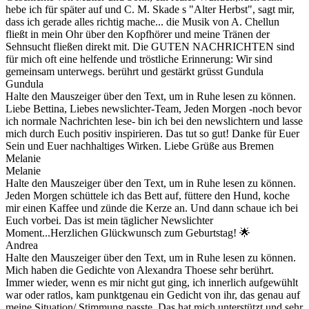
hebe ich für später auf und C. M. Skade s "Alter Herbst", sagt mir,
dass ich gerade alles richtig mache... die Musik von A. Chellun
fließt in mein Ohr über den Kopfhörer und meine Tränen der
Sehnsucht fließen direkt mit. Die GUTEN NACHRICHTEN sind
für mich oft eine helfende und tröstliche Erinnerung: Wir sind
gemeinsam unterwegs. berührt und gestärkt grüsst Gundula
Gundula
Halte den Mauszeiger über den Text, um in Ruhe lesen zu können.
Liebe Bettina, Liebes newslichter-Team, Jeden Morgen -noch bevor
ich normale Nachrichten lese- bin ich bei den newslichtern und lasse
mich durch Euch positiv inspirieren. Das tut so gut! Danke für Euer
Sein und Euer nachhaltiges Wirken. Liebe Grüße aus Bremen
Melanie
Melanie
Halte den Mauszeiger über den Text, um in Ruhe lesen zu können.
Jeden Morgen schüttele ich das Bett auf, füttere den Hund, koche
mir einen Kaffee und zünde die Kerze an. Und dann schaue ich bei
Euch vorbei. Das ist mein täglicher Newslichter
Moment...Herzlichen Glückwunsch zum Geburtstag! 🌟
Andrea
Halte den Mauszeiger über den Text, um in Ruhe lesen zu können.
Mich haben die Gedichte von Alexandra Thoese sehr berührt.
Immer wieder, wenn es mir nicht gut ging, ich innerlich aufgewühlt
war oder ratlos, kam punktgenau ein Gedicht von ihr, das genau auf
meine Situation/ Stimmung passte. Das hat mich unterstützt und sehr