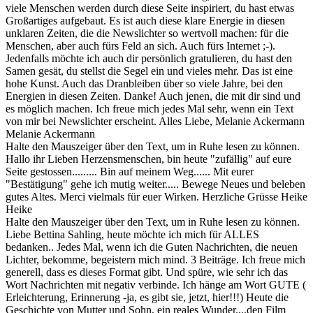
viele Menschen werden durch diese Seite inspiriert, du hast etwas
Großartiges aufgebaut. Es ist auch diese klare Energie in diesen
unklaren Zeiten, die die Newslichter so wertvoll machen: für die
Menschen, aber auch fürs Feld an sich. Auch fürs Internet ;-).
Jedenfalls möchte ich auch dir persönlich gratulieren, du hast den
Samen gesät, du stellst die Segel ein und vieles mehr. Das ist eine
hohe Kunst. Auch das Dranbleiben über so viele Jahre, bei den
Energien in diesen Zeiten. Danke! Auch jenen, die mit dir sind und
es möglich machen. Ich freue mich jedes Mal sehr, wenn ein Text
von mir bei Newslichter erscheint. Alles Liebe, Melanie Ackermann
Melanie Ackermann
Halte den Mauszeiger über den Text, um in Ruhe lesen zu können.
Hallo ihr Lieben Herzensmenschen, bin heute "zufällig" auf eure
Seite gestossen......... Bin auf meinem Weg...... Mit eurer
"Bestätigung" gehe ich mutig weiter..... Bewege Neues und beleben
gutes Altes. Merci vielmals für euer Wirken. Herzliche Grüsse Heike
Heike
Halte den Mauszeiger über den Text, um in Ruhe lesen zu können.
Liebe Bettina Sahling, heute möchte ich mich für ALLES
bedanken.. Jedes Mal, wenn ich die Guten Nachrichten, die neuen
Lichter, bekomme, begeistern mich mind. 3 Beiträge. Ich freue mich
generell, dass es dieses Format gibt. Und spüre, wie sehr ich das
Wort Nachrichten mit negativ verbinde. Ich hänge am Wort GUTE (
Erleichterung, Erinnerung -ja, es gibt sie, jetzt, hier!!!) Heute die
Geschichte von Mutter und Sohn, ein reales Wunder.,..den Film