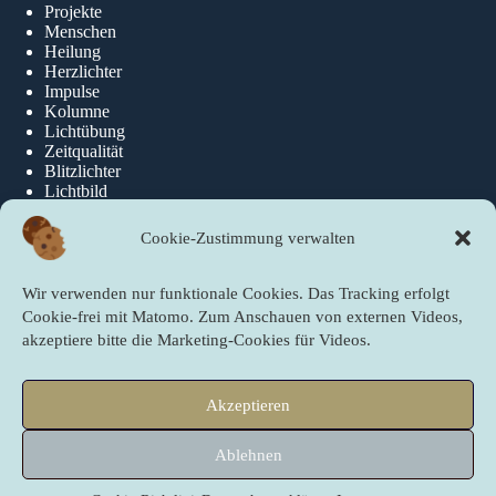
Projekte
Menschen
Heilung
Herzlichter
Impulse
Kolumne
Lichtübung
Zeitqualität
Blitzlichter
Lichtbild
Cookie-Zustimmung verwalten
Über die newslichter
Wir verwenden nur funktionale Cookies. Das Tracking erfolgt
Über Uns
Cookie-frei mit Matomo. Zum Anschauen von externen Videos,
akzeptiere bitte die Marketing-Cookies für Videos.
Quicklinks
Akzeptieren
Startseite
PartnerInnen der newslichter
Ablehnen
Sei ein newslicht!
Copyright © 2009 - 2026 newslichter next level – Gute Nachrichten