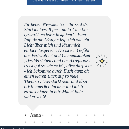
schen,
Ihr lieben Newslichter - Ihr seid der
eite
Start meines Tages , mein " ich bin
em
gestärkt, es kann losgehen" . Euer
ng"
Impuls am Morgen legt sich wie ein
ege
Licht über mich und lässt mich
. Merci
einfach losgehen . Da ist ein Gefühl
liche
der Vertrautheit und Gemeinsamkeit
, des Verstehens und der Akzeptanz -
es ist gut so wie es ist , alles darf sein
- ich bekomme durch Euch ganz oft
einen klaren Blick auf so viele
Themen . Das stärkt sehr und lässt
mich innerlich lächeln und mich
zurücklehnen in mir. Macht bitte
Sab
weiter so 🫶
Anna