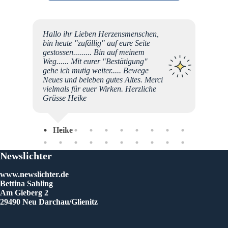
as
Hallo ihr Lieben Herzensmenschen,
, es
bin heute "zufällig" auf eure Seite
d
gestossen......... Bin auf meinem
 :)
Weg...... Mit eurer "Bestätigung"
Jahren
gehe ich mutig weiter..... Bewege
e DAS
Neues und beleben gutes Altes. Merci
mmer
vielmals für euer Wirken. Herzliche
 habe.
Grüsse Heike
ten und
Heike
llt
Chr
Freude
h nur
Newslichter
ür all
www.newslichter.de
Bettina Sahling
g zu
Am Gieberg 2
ie
29490 Neu Darchau/Glienitz
Euren,