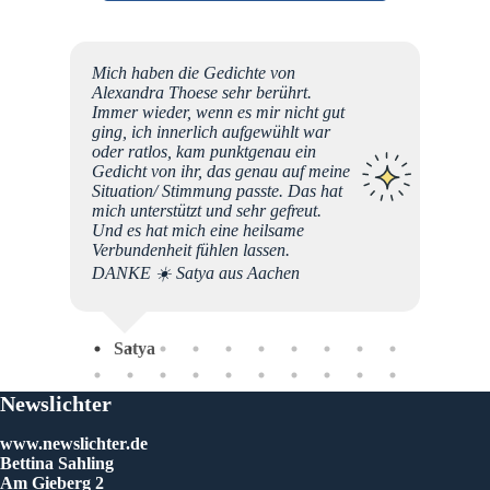
e
Mich haben die Gedichte von
en
Alexandra Thoese sehr berührt.
all den
Immer wieder, wenn es mir nicht gut
nden
ging, ich innerlich aufgewühlt war
NKE.
oder ratlos, kam punktgenau ein
en
Gedicht von ihr, das genau auf meine
 „To
Situation/ Stimmung passte. Das hat
and, ist
mich unterstützt und sehr gefreut.
erung.
Und es hat mich eine heilsame
Verbundenheit fühlen lassen.
DANKE ☀️ Satya aus Aachen
a
Im
Satya
Newslichter
www.newslichter.de
Bettina Sahling
Am Gieberg 2