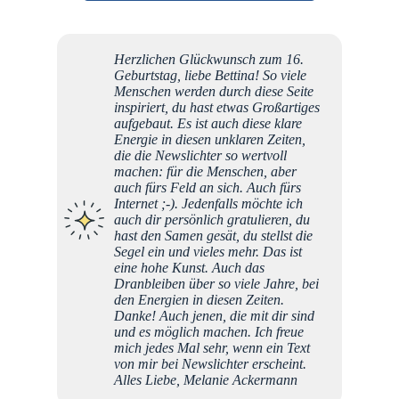
Herzlichen Glückwunsch zum 16.
Die "N
Geburtstag, liebe Bettina! So viele
der we
Menschen werden durch diese Seite
diesen
inspiriert, du hast etwas Großartiges
geword
aufgebaut. Es ist auch diese klare
lösung
Energie in diesen unklaren Zeiten,
wertsc
die die Newslichter so wertvoll
herzli
machen: für die Menschen, aber
großzüg
auch fürs Feld an sich. Auch fürs
durch 
Internet ;-). Jedenfalls möchte ich
Empfin
auch dir persönlich gratulieren, du
heller
hast den Samen gesät, du stellst die
und M
Segel ein und vieles mehr. Das ist
Herzen
eine hohe Kunst. Auch das
Dranbleiben über so viele Jahre, bei
den Energien in diesen Zeiten.
Da
Danke! Auch jenen, die mit dir sind
und es möglich machen. Ich freue
mich jedes Mal sehr, wenn ein Text
von mir bei Newslichter erscheint.
Alles Liebe, Melanie Ackermann