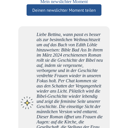
Mein newslichter Moment
Deinen newslichter Moment teilen
Liebe Bettina, wann passt es besser
Mein 
als zur besinnlichen Weihnachtszeit
kann i
um auf das Buch von Edith Löhle
waren 
hinzuweisen: Bible Bad Ass In ihrem
TÄGLI
im März 2024 erschienenen Roman
Mit Eu
rollt sie die Geschichte der Bibel neu
die "P
auf, indem sie vergessene,
umgese
verborgene und in der Geschichte
von "N
verdrehte Frauen wieder in unseren
Euer s
Fokus holt. Per Chat kommen sie
beobac
aus den Schatten der Vergangenheit
inzwis
wieder ans Licht. Plötzlich wird die
Bestand
Bibel-Geschichte wieder lebendig
mich m
und zeigt die feminine Seite unserer
und De
Geschichte. Die einseitige Sicht der
von He
männlichen Version wird enttarnt.
die Ins
Dieser Roman öffnet uns Frauen die
Erinner
Augen: auf die Kirche, die
Hingab
Gesellschaft, die Stellung der Frau
mir, zu