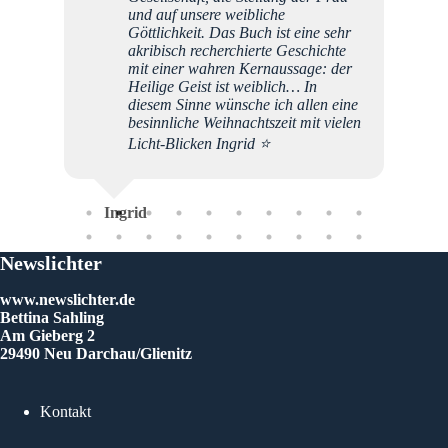
und auf unsere weibliche
ALLER
Göttlichkeit. Das Buch ist eine sehr
unsere
akribisch recherchierte Geschichte
mit einer wahren Kernaussage: der
Heilige Geist ist weiblich… In
Ma
diesem Sinne wünsche ich allen eine
besinnliche Weihnachtszeit mit vielen
Licht-Blicken Ingrid ⭐️
Ingrid
Newslichter
www.newslichter.de
Bettina Sahling
Am Gieberg 2
29490 Neu Darchau/Glienitz
Kontakt