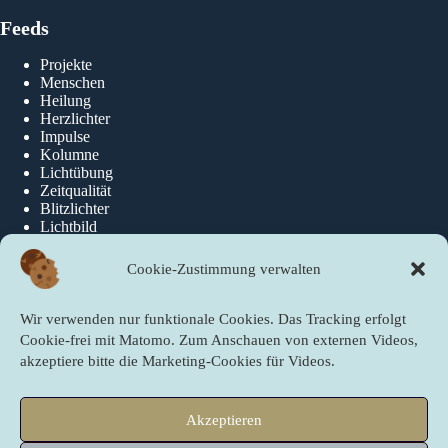
Feeds
Projekte
Menschen
Heilung
Herzlichter
Impulse
Kolumne
Lichtübung
Zeitqualität
Blitzlichter
Lichtbild
Cookie-Zustimmung verwalten
Über die newslichter
Wir verwenden nur funktionale Cookies. Das Tracking erfolgt
Über Uns
Cookie-frei mit Matomo. Zum Anschauen von externen Videos,
akzeptiere bitte die Marketing-Cookies für Videos.
Quicklinks
Akzeptieren
Startseite