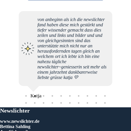
von anbeginn als ich die newslichter
Liebe 
fand haben diese mich gestärkt und
als zu
tiefer wissender gemacht dass dies
um auf
zeilen und links und bilder und und
hinzuw
von gleichgesinnten sind das
im Mär
unterstützte mich nicht nur an
rollt s
herausfordernden tagen gleich an
auf, i
welchem ort ich lebte ich bin eine
verbor
nahezu tägliche
verdre
newslichter~geniesserin seit mehr als
Fokus 
einem jahrzehnt dankbarerweise
aus de
liebste grüsse katja 💛
wieder 
Bibel-
und zei
Geschic
Katja
männli
Dieser
Augen:
Newslichter
Gesells
und au
www.newslichter.de
Göttlic
Bettina Sahling
akribi