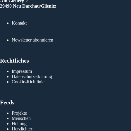
Am Gieberg 2
mit ei
29490 Neu Darchau/Glienitz
Heilig
diesem
besinn
Kontakt
Licht-B
Newsletter abonnieren
Ing
Rechtliches
Impressum
Datenschutzerklärung
Cookie-Richtlinie
Feeds
Projekte
Menschen
Heilung
Herzlichter