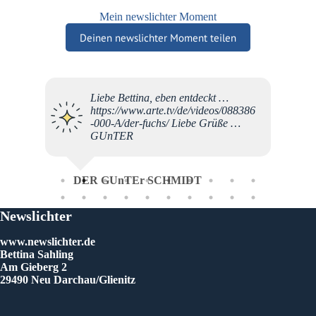
Mein newslichter Moment
Deinen newslichter Moment teilen
Liebe Bettina, eben entdeckt …
Herzvo
https://www.arte.tv/de/videos/088386
Bettin
-000-A/der-fuchs/ Liebe Grüße …
Team fü
GUnTER
phanta
Wort-u
Der Do
Filmem
DER GUnTEr SCHMIDT
Life“, 
mir au
DANKE 
Newslichter
wohltu
verbun
www.newslichter.de
BeWUN
Bettina Sahling
vortref
Am Gieberg 2
29490 Neu Darchau/Glienitz
Pau