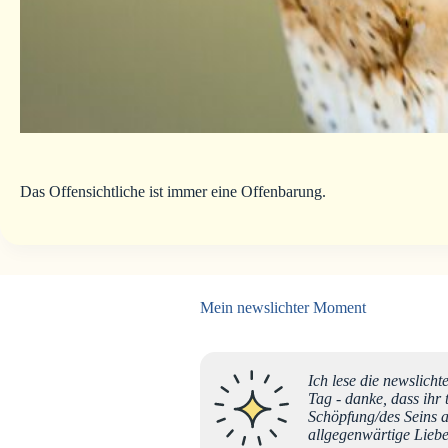
Das Offensichtliche ist immer eine Offenbarung.
Mein newslichter Moment
inschaft, ich
Ich lese die newslicht
Jahren und bin
Tag - danke, dass ihr 
träge ihr aus
Schöpfung/des Seins 
er
allgegenwärtige Liebe