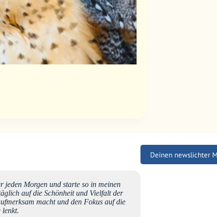
Deinen newslichter 
er jeden Morgen und starte so in meinen
Liebe Bettina es übe
täglich auf die Schönheit und Vielfalt der
Kommentar zu hinterla
aufmerksam macht und den Fokus auf die
Namen vieler zu tun. 
 lenkt.
ist nicht wirklich sc