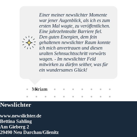
Einer meiner newslichter Momente
Liebes
war jener Augenblick, als ich es zum
Bettina
ersten Mal wagte, zu veröffentlichen.
Engage
Eine jahrzehntealte Barriere fiel.
und in
Den guten Energien, dem fein
Morgen
gehaltenen newslichter Raum konnte
die ne
ich mich anvertrauen und diesen
besond
uralten Sehnsuchtsschritt vorwärts
Sterne
wagen. - Im newslichter Feld
Litera
mitwirken zu dürfen seither, was für
Vieles
ein wundersames Glück!
überno
meinem
gesund
tolle 
Miriam
euren 
viel S
Seid h
Newslichter
neues 
Bettin
www.newslichter.de
Bettina Sahling
Am Gieberg 2
29490 Neu Darchau/Glienitz
Bet