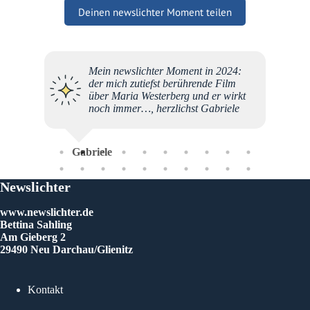
Deinen newslichter Moment teilen
Mein newslichter Moment in 2024:
Jeden 
der mich zutiefst berührende Film
auf, f
über Maria Westerberg und er wirkt
einen 
noch immer…, herzlichst Gabriele
Und da
vorbei.
Newsli
Glückw
Gabriele
Newslichter
An
www.newslichter.de
Bettina Sahling
Am Gieberg 2
29490 Neu Darchau/Glienitz
Kontakt