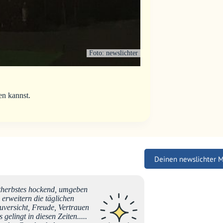
Foto: newslichter
en kannst.
Deinen newslichter 
ätherbstes hockend, umgeben
Liebe B
erweitern die täglichen
bedanke
Zuversicht, Freude, Vertrauen
neuen L
gelingt in diesen Zeiten.....
freue m