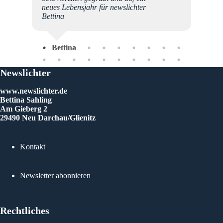
n. Das
neues Lebensjahr für newslichter
gement
Bettina
e
es eine
 euch
Bettina
 Alltag
elebt
hsten
Newslichter
www.newslichter.de
Bettina Sahling
Am Gieberg 2
29490 Neu Darchau/Glienitz
Kontakt
Newsletter abonnieren
Rechtliches