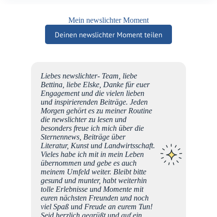
Mein newslichter Moment
Deinen newslichter Moment teilen
ich
Liebes newslichter- Team, liebe
r zu
Bettina, liebe Elske, Danke für euer
cher,
Engagement und die vielen lieben
Etwas
und inspirierenden Beiträge. Jeden
fen ist
Morgen gehört es zu meiner Routine
R dran
die newslichter zu lesen und
ns
besonders freue ich mich über die
, das
Sternennews, Beiträge über
 viel
Literatur, Kunst und Landwirtsschaft.
Vieles habe ich mit in mein Leben
Su
iger
übernommen und gebe es auch
ang ein
meinem Umfeld weiter. Bleibt bitte
gesund und munter, habt weiterhin
r".
tolle Erlebnisse und Momente mit
rt aber
euren nächsten Freunden und noch
 ich
viel Spaß und Freude an eurem Tun!
viele,
Seid herzlich gegrüßt und auf ein