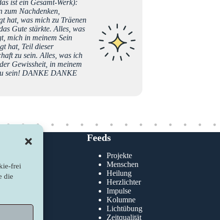
as ist ein Gesamt-Werk):
Liebe B
ren zum Nachdenken,
mein Le
t hat, was mich zu Träenen
Anfänge
das Gute stärkte. Alles, was
konnte 
gt, mich in meinem Sein
ermutig
t hat, Teil dieser
musikal
ft zu sein. Alles, was ich
zwei zu
 der Gewissheit, in meinem
newslic
 zu sein! DANKE DANKE
deinen 
Vor meh
Idee de
Sperrnä
hast. Be
mein inn
newslic
Kristin
Feeds
Projekte
klärung
Menschen
Kristin
ie-frei
nie
Heilung
e die
Herzlichter
Impulse
Kolumne
Lichtübung
Zeitqualität