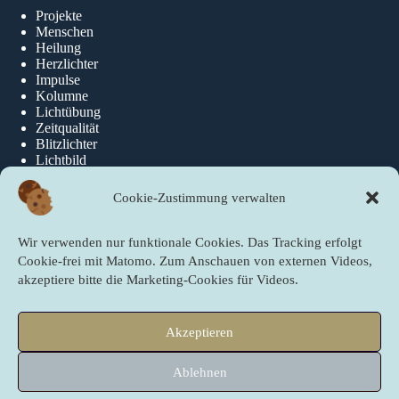
Projekte
Menschen
Heilung
Herzlichter
Impulse
Kolumne
Lichtübung
Zeitqualität
Blitzlichter
Lichtbild
Cookie-Zustimmung verwalten
Über die newslichter
Wir verwenden nur funktionale Cookies. Das Tracking erfolgt
Über Uns
Cookie-frei mit Matomo. Zum Anschauen von externen Videos,
akzeptiere bitte die Marketing-Cookies für Videos.
Quicklinks
Akzeptieren
Startseite
PartnerInnen der newslichter
Ablehnen
Sei ein newslicht!
Copyright © 2009 - 2026 newslichter next level – Gute Nachrichten