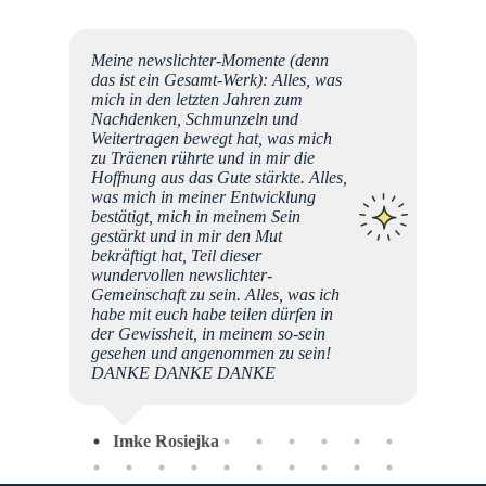
ich
Meine newslichter-Momente (denn
r zu
das ist ein Gesamt-Werk): Alles, was
cher,
mich in den letzten Jahren zum
Etwas
Nachdenken, Schmunzeln und
fen ist
Weitertragen bewegt hat, was mich
R dran
zu Träenen rührte und in mir die
ns
Hoffnung aus das Gute stärkte. Alles,
, das
was mich in meiner Entwicklung
 viel
bestätigt, mich in meinem Sein
gestärkt und in mir den Mut
iger
bekräftigt hat, Teil dieser
ang ein
wundervollen newslichter-
Gemeinschaft zu sein. Alles, was ich
r".
habe mit euch habe teilen dürfen in
rt aber
der Gewissheit, in meinem so-sein
 ich
gesehen und angenommen zu sein!
viele,
DANKE DANKE DANKE
GU
n. Das
gement
e
Imke Rosiejka
es eine
 euch