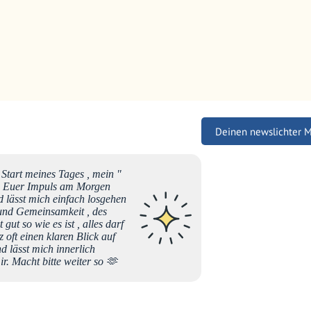
Deinen newslichter 
r Start meines Tages , mein "
Alles L
" . Euer Impuls am Morgen
Rituale
d lässt mich einfach losgehen
t und Gemeinsamkeit , des
gut so wie es ist , alles darf
László Tibor
oft einen klaren Blick auf
d lässt mich innerlich
r. Macht bitte weiter so 🫶