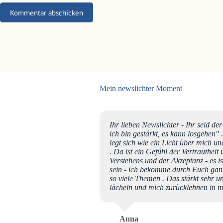
Kommentar abschicken
Mein newslichter Moment
 auf, füttere den Hund, koche
Ihr lieben Newslichter - Ihr seid de
ze an. Und dann schaue ich
ich bin gestärkt, es kann losgehen
her Newslichter
legt sich wie ein Licht über mich un
zum Geburtstag! 🌟
. Da ist ein Gefühl der Vertrauthei
Verstehens und der Akzeptanz - es ist 
sein - ich bekomme durch Euch ganz 
so viele Themen . Das stärkt sehr un
lächeln und mich zurücklehnen in mi
Anna