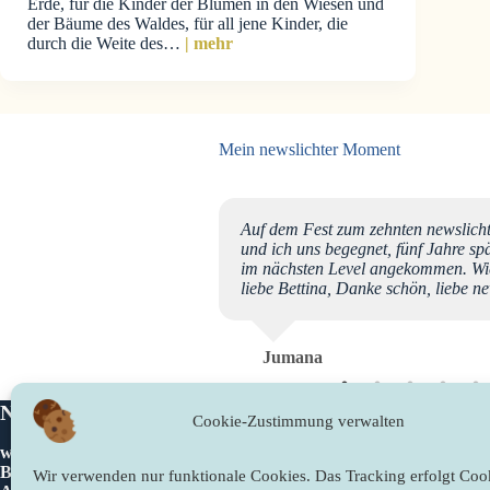
Erde, für die Kinder der Blumen in den Wiesen und
der Bäume des Waldes, für all jene Kinder, die
durch die Weite des…
| mehr
Mein newslichter Moment
dra Thoese sehr berührt.
Auf dem Fest zum zehnten newslicht
ging, ich innerlich
und ich uns begegnet, fünf Jahre sp
nktgenau ein Gedicht von
im nächsten Level angekommen. Wi
 Stimmung passte. Das hat
liebe Bettina, Danke schön, liebe 
nd es hat mich eine heilsame
E ☀️ Satya aus Aachen
Jumana
Newslichter
Rechtliches
Cookie-Zustimmung verwalten
www.newslichter.de
Impressum
Bettina Sahling
Datenschutzer
Wir verwenden nur funktionale Cookies. Das Tracking erfolgt Cook