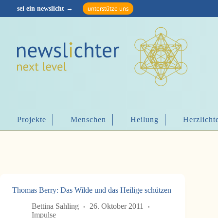
Z
unterstütze uns
Z
u
u
m
m
I
I
n
n
h
h
a
a
l
l
t
t
s
s
p
p
r
r
i
i
n
Projekte
Menschen
Heilung
Herzlicht
n
g
g
e
e
n
n
Thomas Berry: Das Wilde und das Heilige schützen
Bettina Sahling
26. Oktober 2011
Impulse