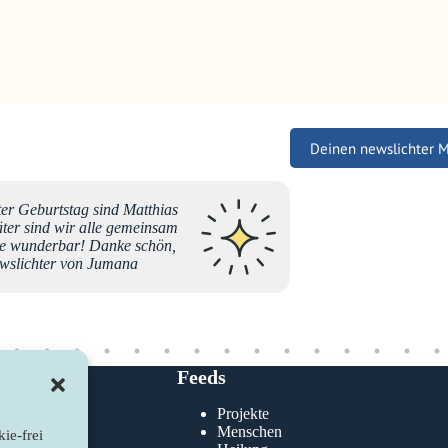
Deinen newslichter 
er Geburtstag sind Matthias
Für mic
äter sind wir alle gemeinsam
Seite au
e wunderbar! Danke schön,
alle be
newslichter von Jumana
Gefühl 
natürli
und foto
Rückmel
und bes
verpuff
persönl
Feeds
auch we
einer h
Projekte
verbind
klärung
Menschen
ie-frei
einige 