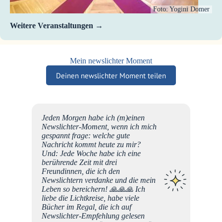
Foto: Yogini Domer
Weitere Veranstaltungen
Mein newslichter Moment
Deinen newslichter Moment teilen
id der
Jeden Morgen habe ich (m)einen
h bin
Newslichter-Moment, wenn ich mich
Euer
gespannt frage: welche gute
e ein
Nachricht kommt heute zu mir?
h
Und: Jede Woche habe ich eine
Gefühl
berührende Zeit mit drei
amkeit
Freundinnen, die ich den
tanz -
Newslichtern verdanke und die mein
arf sein
Leben so bereichern! 🙏🙏🙏 Ich
z oft
liebe die Lichtkreise, habe viele
Bücher im Regal, die ich auf
lässt
Newslichter-Empfehlung gelesen