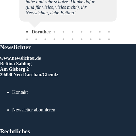
ch
habe und sehr schätze. Danke dafür
te
(und für vieles, vieles mehr), ihr
Newslichter, liebe Bettina!
Dorothee
Newslichter
www.newslichter.de
Bettina Sahling
Am Gieberg 2
29490 Neu Darchau/Glienitz
Gu
Kontakt
Newsletter abonnieren
Rechtliches