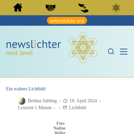
Z
Z
u
u
m
m
I
unterstütze uns
I
n
n
h
h
a
a
l
l
t
t
s
s
p
p
r
r
i
i
n
n
g
g
e
e
n
Ein wahres Lichtbild
n
Bettina Sahling
19. April 2024
Lesezeit 1 Minute –
Lichtbild
Foto:
Nadine
Waller