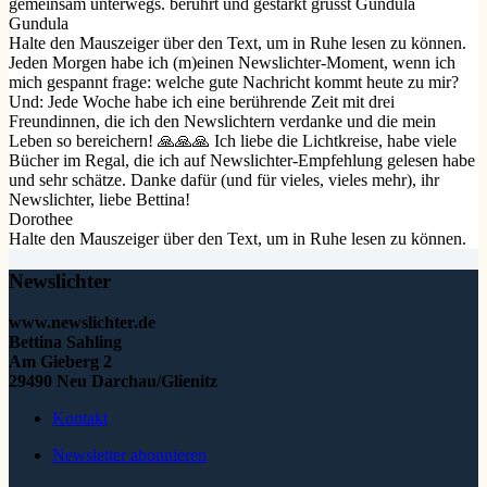
gemeinsam unterwegs. berührt und gestärkt grüsst Gundula
Gundula
Halte den Mauszeiger über den Text, um in Ruhe lesen zu können.
Jeden Morgen habe ich (m)einen Newslichter-Moment, wenn ich
mich gespannt frage: welche gute Nachricht kommt heute zu mir?
Und: Jede Woche habe ich eine berührende Zeit mit drei
Freundinnen, die ich den Newslichtern verdanke und die mein
Leben so bereichern! 🙏🙏🙏 Ich liebe die Lichtkreise, habe viele
Bücher im Regal, die ich auf Newslichter-Empfehlung gelesen habe
und sehr schätze. Danke dafür (und für vieles, vieles mehr), ihr
Newslichter, liebe Bettina!
Dorothee
Halte den Mauszeiger über den Text, um in Ruhe lesen zu können.
Newslichter
www.newslichter.de
Bettina Sahling
Am Gieberg 2
29490 Neu Darchau/Glienitz
Kontakt
Newsletter abonnieren