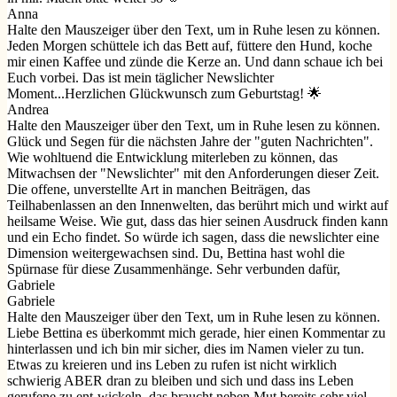
Anna
Halte den Mauszeiger über den Text, um in Ruhe lesen zu können.
Jeden Morgen schüttele ich das Bett auf, füttere den Hund, koche
mir einen Kaffee und zünde die Kerze an. Und dann schaue ich bei
Euch vorbei. Das ist mein täglicher Newslichter
Moment...Herzlichen Glückwunsch zum Geburtstag! 🌟
Andrea
Halte den Mauszeiger über den Text, um in Ruhe lesen zu können.
Glück und Segen für die nächsten Jahre der "guten Nachrichten".
Wie wohltuend die Entwicklung miterleben zu können, das
Mitwachsen der "Newslichter" mit den Anforderungen dieser Zeit.
Die offene, unverstellte Art in manchen Beiträgen, das
Teilhabenlassen an den Innenwelten, das berührt mich und wirkt auf
heilsame Weise. Wie gut, dass das hier seinen Ausdruck finden kann
und ein Echo findet. So würde ich sagen, dass die newslichter eine
Dimension weitergewachsen sind. Du, Bettina hast wohl die
Spürnase für diese Zusammenhänge. Sehr verbunden dafür,
Gabriele
Gabriele
Halte den Mauszeiger über den Text, um in Ruhe lesen zu können.
Liebe Bettina es überkommt mich gerade, hier einen Kommentar zu
hinterlassen und ich bin mir sicher, dies im Namen vieler zu tun.
Etwas zu kreieren und ins Leben zu rufen ist nicht wirklich
schwierig ABER dran zu bleiben und sich und dass ins Leben
gerufene zu ent-wickeln, das braucht neben Mut bereits sehr viel