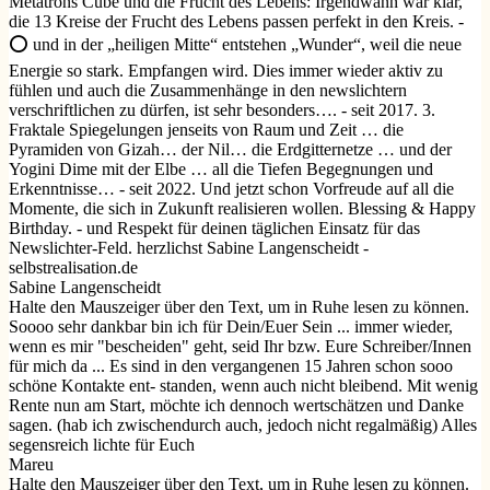
Metatrons Cube und die Frucht des Lebens: Irgendwann war klar,
die 13 Kreise der Frucht des Lebens passen perfekt in den Kreis. -
⭕️ und in der „heiligen Mitte“ entstehen „Wunder“, weil die neue
Energie so stark. Empfangen wird. Dies immer wieder aktiv zu
fühlen und auch die Zusammenhänge in den newslichtern
verschriftlichen zu dürfen, ist sehr besonders…. - seit 2017. 3.
Fraktale Spiegelungen jenseits von Raum und Zeit … die
Pyramiden von Gizah… der Nil… die Erdgitternetze … und der
Yogini Dime mit der Elbe … all die Tiefen Begegnungen und
Erkenntnisse… - seit 2022. Und jetzt schon Vorfreude auf all die
Momente, die sich in Zukunft realisieren wollen. Blessing & Happy
Birthday. - und Respekt für deinen täglichen Einsatz für das
Newslichter-Feld. herzlichst Sabine Langenscheidt -
selbstrealisation.de
Sabine Langenscheidt
Halte den Mauszeiger über den Text, um in Ruhe lesen zu können.
Soooo sehr dankbar bin ich für Dein/Euer Sein ... immer wieder,
wenn es mir "bescheiden" geht, seid Ihr bzw. Eure Schreiber/Innen
für mich da ... Es sind in den vergangenen 15 Jahren schon sooo
schöne Kontakte ent- standen, wenn auch nicht bleibend. Mit wenig
Rente nun am Start, möchte ich dennoch wertschätzen und Danke
sagen. (hab ich zwischendurch auch, jedoch nicht regalmäßig) Alles
segensreich lichte für Euch
Mareu
Halte den Mauszeiger über den Text, um in Ruhe lesen zu können.