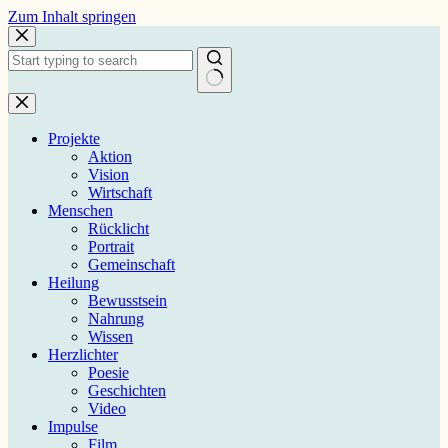
Zum
Zum Inhalt springen
Inhalt
springen
Keine
Ergebnisse
Projekte
Aktion
Vision
Wirtschaft
Menschen
Rücklicht
Portrait
Gemeinschaft
Heilung
Bewusstsein
Nahrung
Wissen
Herzlichter
Poesie
Geschichten
Video
Impulse
Film