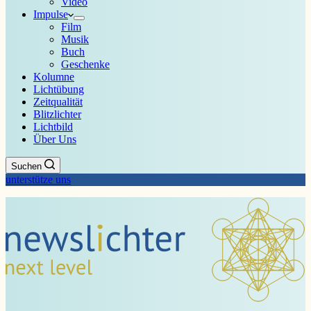
Video
Impulse
Film
Musik
Buch
Geschenke
Kolumne
Lichtübung
Zeitqualität
Blitzlichter
Lichtbild
Über Uns
Suchen
unterstütze uns