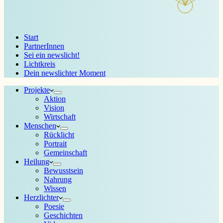
Start
PartnerInnen
Sei ein newslicht!
Lichtkreis
Dein newslichter Moment
Projekte
Aktion
Vision
Wirtschaft
Menschen
Rücklicht
Portrait
Gemeinschaft
Heilung
Bewusstsein
Nahrung
Wissen
Herzlichter
Poesie
Geschichten