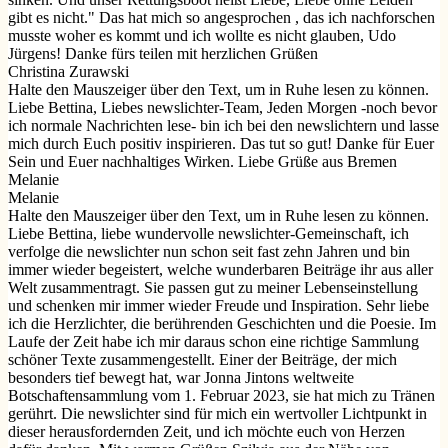
gibt es nicht." Das hat mich so angesprochen , das ich nachforschen
musste woher es kommt und ich wollte es nicht glauben, Udo
Jürgens! Danke fürs teilen mit herzlichen Grüßen
Christina Zurawski
Halte den Mauszeiger über den Text, um in Ruhe lesen zu können.
Liebe Bettina, Liebes newslichter-Team, Jeden Morgen -noch bevor
ich normale Nachrichten lese- bin ich bei den newslichtern und lasse
mich durch Euch positiv inspirieren. Das tut so gut! Danke für Euer
Sein und Euer nachhaltiges Wirken. Liebe Grüße aus Bremen
Melanie
Melanie
Halte den Mauszeiger über den Text, um in Ruhe lesen zu können.
Liebe Bettina, liebe wundervolle newslichter-Gemeinschaft, ich
verfolge die newslichter nun schon seit fast zehn Jahren und bin
immer wieder begeistert, welche wunderbaren Beiträge ihr aus aller
Welt zusammentragt. Sie passen gut zu meiner Lebenseinstellung
und schenken mir immer wieder Freude und Inspiration. Sehr liebe
ich die Herzlichter, die berührenden Geschichten und die Poesie. Im
Laufe der Zeit habe ich mir daraus schon eine richtige Sammlung
schöner Texte zusammengestellt. Einer der Beiträge, der mich
besonders tief bewegt hat, war Jonna Jintons weltweite
Botschaftensammlung vom 1. Februar 2023, sie hat mich zu Tränen
gerührt. Die newslichter sind für mich ein wertvoller Lichtpunkt in
dieser herausfordernden Zeit, und ich möchte euch von Herzen