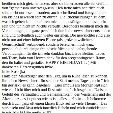
berühren mich gleichermaßen, aber sie hinterlassen alle ein Gefühl
von "gemeinsam unterwegs-sein"! Ich freue mich natürlich auch
sehr, nicht nur lesend, sondern auch schreibend und fotografierend
ein kleines newslich sein zu dürfen. Die Rückmeldungen zu dem,
was ich geben kann, berühren mich und bestätigen mir, dass mein
sein und tun nicht im Nichts verpufft. Besonders berühren mich die
Verbindungen, die ganz persönlich durch die newslichter entstanden
sind und hoffentlich auch weiter enstehen. Die newslichter sind also
nicht nur auf einer höheren Ebene (als große newslichter-
Gemeinschaft) verbindend, sondern bereichern mich ganz
persönlich durch einige freundschaftliche und tiefergehende
Verbindungen, für die ich sehr dankbar bin. Liebe Bettina, liebes
nnl-Team, habt von Herzen dank für den seegenbringenen Raum,
den ihr haltet und gestaltet. HAPPY BIRTHDAY!!! :-) Mit
dankbaren Herzensgrüßen Imke
Imke Rosiejka
Halte den Mauszeiger über den Text, um in Ruhe lesen zu können.
Ihr lieben Newslichter - Ihr seid der Start meines Tages , mein " ich
bin gestärkt, es kann losgehen" . Euer Impuls am Morgen legt sich
wie ein Licht über mich und lässt mich einfach losgehen . Da ist ein
Gefühl der Vertrautheit und Gemeinsamkeit , des Verstehens und der
Akzeptanz - es ist gut so wie es ist , alles darf sein - ich bekomme
durch Euch ganz oft einen klaren Blick auf so viele Themen . Das
stärkt sehr und lässt mich innerlich lächeln und mich zurücklehnen
in mir. Macht bitte weiter so 🫶