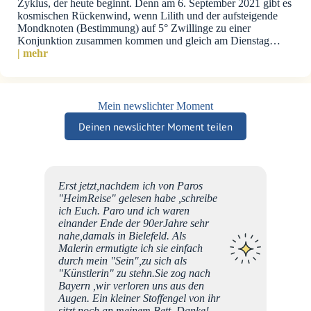
Zyklus, der heute beginnt. Denn am 6. September 2021 gibt es
kosmischen Rückenwind, wenn Lilith und der aufsteigende
Mondknoten (Bestimmung) auf 5° Zwillinge zu einer
Konjunktion zusammen kommen und gleich am Dienstag…
| mehr
Mein newslichter Moment
Deinen newslichter Moment teilen
Erst jetzt,nachdem ich von Paros
ie
"HeimReise" gelesen habe ,schreibe
ich Euch. Paro und ich waren
icht
einander Ende der 90erJahre sehr
aßen,
nahe,damals in Bielefeld. Als
Gefühl
Malerin ermutigte ich sie einfach
in"!
durch mein "Sein",zu sich als
sehr,
"Künstlerin" zu stehn.Sie zog nach
h
Bayern ,wir verloren uns aus den
 ein
Augen. Ein kleiner Stoffengel von ihr
n. Die
sitzt noch an meinem Bett. Danke!