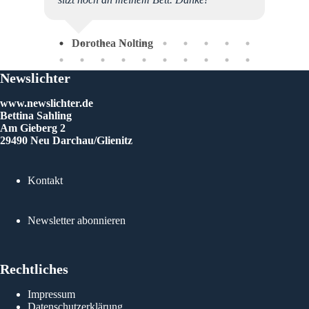
ich
nd
 und
Dorothea Nolting
nlich
Newslichter
den
er
www.newslichter.de
 also
Bettina Sahling
bene
Am Gieberg 2
schaft)
29490 Neu Darchau/Glienitz
rn mich
hende
Kontakt
ebes
nk für
Newsletter abonnieren
en ihr
Rol
en
Rechtliches
Impressum
Datenschutzerklärung