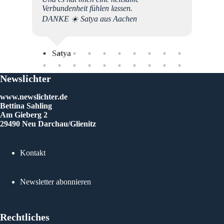
ten und
Verbundenheit fühlen lassen.
DANKE ☀️ Satya aus Aachen
llt
Freude
h nur
ür all
Satya
Newslichter
g zu
ie
www.newslichter.de
Euren,
Bettina Sahling
Am Gieberg 2
29490 Neu Darchau/Glienitz
Kontakt
Newsletter abonnieren
Rechtliches