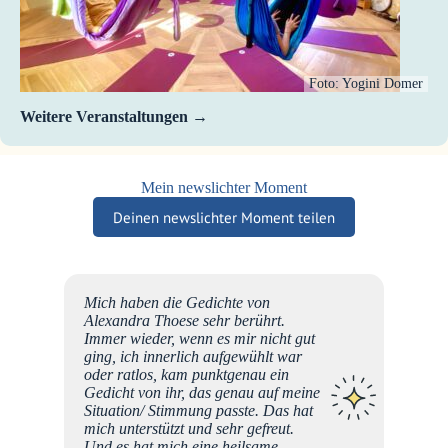
Foto: Yogini Domer
Weitere Veranstaltungen
Mein newslichter Moment
Deinen newslichter Moment teilen
as
Mich haben die Gedichte von
, es
Alexandra Thoese sehr berührt.
d
Immer wieder, wenn es mir nicht gut
 :)
ging, ich innerlich aufgewühlt war
Jahren
oder ratlos, kam punktgenau ein
e DAS
Gedicht von ihr, das genau auf meine
mmer
Situation/ Stimmung passte. Das hat
Mo
 habe.
mich unterstützt und sehr gefreut.
Und es hat mich eine heilsame