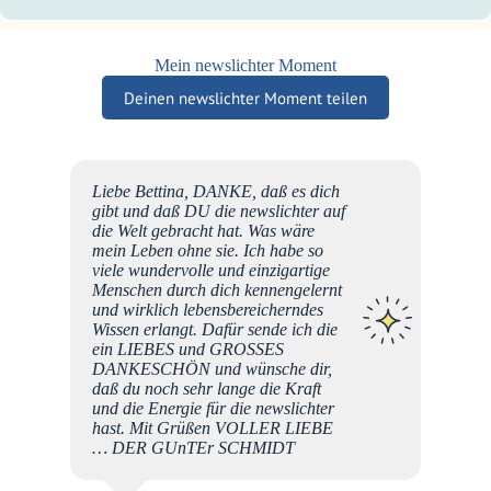
Mein newslichter Moment
Deinen newslichter Moment teilen
möchte
Liebe Bettina, DANKE, daß es dich
..
gibt und daß DU die newslichter auf
n
die Welt gebracht hat. Was wäre
,
mein Leben ohne sie. Ich habe so
nd. 3
viele wundervolle und einzigartige
ll,
Menschen durch dich kennengelernt
nd
und wirklich lebensbereicherndes
Wissen erlangt. Dafür sende ich die
nde.
ein LIEBES und GROSSES
DANKESCHÖN und wünsche dir,
 es
daß du noch sehr lange die Kraft
Ju
e
und die Energie für die newslichter
hn, ein
hast. Mit Grüßen VOLLER LIEBE
e ich
… DER GUnTEr SCHMIDT
e s
ich