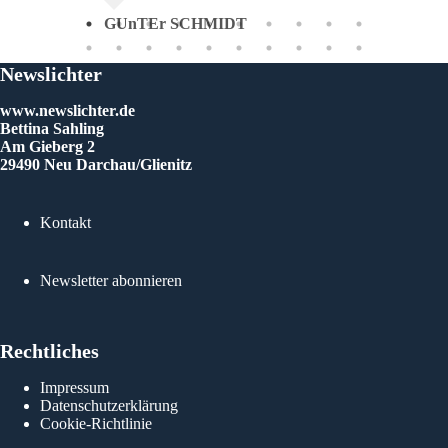
ie
GUnTEr SCHMIDT
 mein
meine
irekt
Newslichter
HTEN
e und
www.newslichter.de
d
Bettina Sahling
t und
Am Gieberg 2
29490 Neu Darchau/Glienitz
Kontakt
Newsletter abonnieren
Rechtliches
Impressum
Datenschutzerklärung
Cookie-Richtlinie