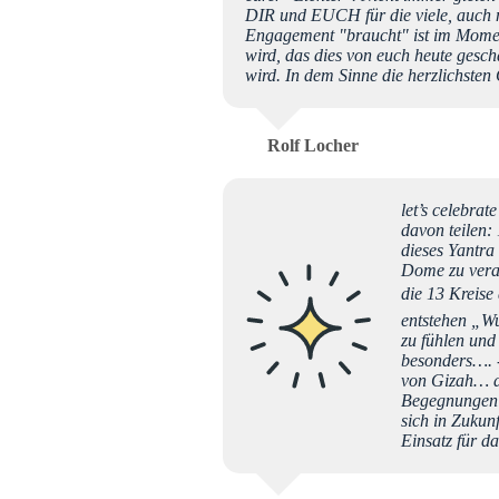
DIR und EUCH für die viele, auch n
Engagement "braucht" ist im Moment
wird, das dies von euch heute gesch
wird. In dem Sinne die herzlichsten
Rolf Locher
let’s celebra
davon teilen:
dieses Yantra
Dome zu veran
die 13 Kreise
entstehen „Wu
zu fühlen und
besonders…. -
von Gizah… de
Begegnungen u
sich in Zukun
Einsatz für da