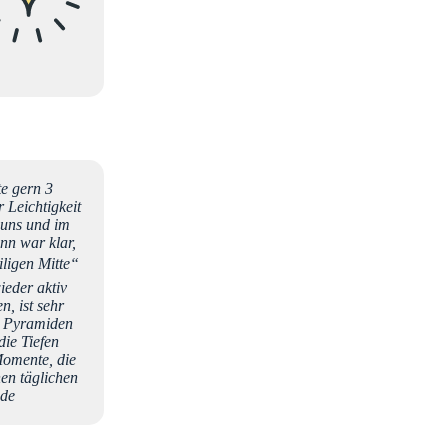
te gern 3
 Leichtigkeit
 uns und im
nn war klar,
iligen Mitte“
ieder aktiv
, ist sehr
ie Pyramiden
ie Tiefen
Momente, die
nen täglichen
.de