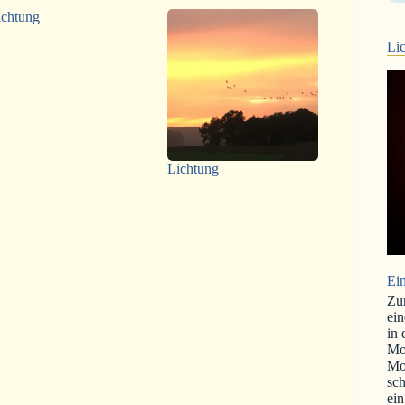
ichtung
Lic
Lichtung
Ein
Zu
ein
in
Mo
Mo
sch
ein