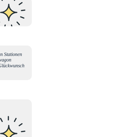
en Stationen
lwagon
 Glückwunsch