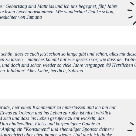
er Geburtstag sind Matthias und ich uns begegnet, fünf Jahre
 nächsten Level angekommen. Wie wunderbar! Danke schön,
newslichter von Jumana
 schön, dass es euch jetzt schon so lange gibt und schön, alles mit dies
en zu lassen – manches kommt mir wie gestern vor, wie dass der Woh
 und doch sind schon wieder so viele Jahre vergangen 😊 Herzlichen
en Jubiläum! Alles Liebe, herzlich, Sabrina
rade, hier einen Kommentar zu hinterlassen und ich bin mir
 Etwas zu kreieren und ins Leben zu rufen ist nicht wirklich
 sich und dass ins Leben gerufene zu ent-wickeln, das
 Durchhaltewillen, Fleiss und körpereigene Opiate in
seit Anfang ein "Konsument" und ehemaliger Sponsor deiner /
h konzentriert aber eben immer wieder. Und auch ich danke