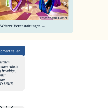
Foto: Yogini Domer
Weitere Veranstaltungen
Moment teilen
letzten
enen rührte
 bestätigt,
ollen
 der
KE DANKE