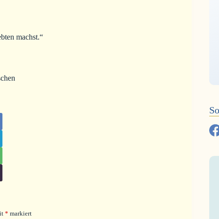
ebten machst.“
So
it
*
markiert