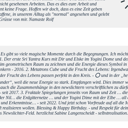
icht gesehenen Arbeiten. Das es dies eure Arbeit und
 keine Frage. Hoffen wir doch, dass es eine Zeit geben
affene, in unserem Alltag als "normal" angesehen und gelebt
 Grüsse von mir. Namaste Rolf
te Es gibt so viele magische Momente durch die Begegnungen. Ich möch
 1. Der erste Sri Yantra Kurs mit Dir und Elske im Yogini Dome und der
 im geometrischen Raum zu zeichnen und die Energie dieses Symbol in
kern - 2016. 2. Metatrons Cube und die Frucht des Lebens: Irgendwa
 der Frucht des Lebens passen perfekt in den Kreis. - ⭕️ und in der „he
nder“, weil die neue Energie so stark. Empfangen wird. Dies immer w
 auch die Zusammenhänge in den newslichtern verschriftlichen zu dürfen
 seit 2017. 3. Fraktale Spiegelungen jenseits von Raum und Zeit … d
r Nil… die Erdgitternetze … und der Yogini Dime mit der Elbe … all d
nd Erkenntnisse… - seit 2022. Und jetzt schon Vorfreude auf all die 
ft realisieren wollen. Blessing & Happy Birthday. - und Respekt für dei
s Newslichter-Feld. herzlichst Sabine Langenscheidt - selbstrealisation