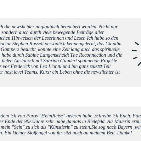
rch die newslichter unglaublich bereichert worden. Nicht nur
, sondern auch durch viele bewegende Beiträge aller
chen Hinweisen der Leserinnen und Leser. Ich habe so den
Doctor Stephen Russell persönlich kennengelernt, das Claudia
 Gampers besucht, konnte eine Zeit lang auch das spirituelle
n, habe durch Sabine Langenscheidt The Reconnection und die
m tiefen Austausch mit Sabrina Gundert spannende Projekte
e vor Frederick von Leo Lionni und bin ganz zuletzt Teil
 next level Teams. Kurz: ein Leben ohne die newslichter ist
chdem ich von Paros "HeimReise" gelesen habe ,schreibe ich Euch. Par
r Ende der 90erJahre sehr nahe,damals in Bielefeld. Als Malerin ermut
 mein "Sein",zu sich als "Künstlerin" zu stehn.Sie zog nach Bayern ,wi
. Ein kleiner Stoffengel von ihr sitzt noch an meinem Bett. Danke!