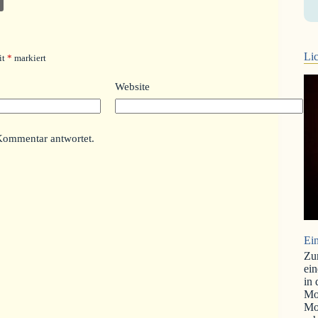
Lic
it
*
markiert
Website
Kommentar antwortet.
Ein
Zu
ein
in
Mo
Mo