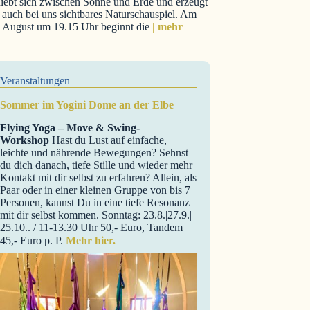
iebt sich zwischen Sonne und Erde und erzeugt
 auch bei uns sichtbares Naturschauspiel. Am
. August um 19.15 Uhr beginnt die
| mehr
Veranstaltungen
Sommer im Yogini Dome an der Elbe
Flying Yoga – Move & Swing-
Workshop
Hast du Lust auf einfache,
leichte und nährende Bewegungen? Sehnst
du dich danach, tiefe Stille und wieder mehr
Kontakt mit dir selbst zu erfahren? Allein, als
Paar oder in einer kleinen Gruppe von bis 7
Personen, kannst Du in eine tiefe Resonanz
mit dir selbst kommen. Sonntag: 23.8.|27.9.|
25.10.. / 11-13.30 Uhr 50,- Euro, Tandem
45,- Euro p. P.
Mehr hier.