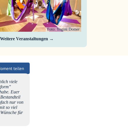
Foto: Yogini Domer
Weitere Veranstaltungen
Moment teilen
lich viele
tform"
 habe. Euer
 Bestandteil
nfach nur von
it so viel
 Wünsche für