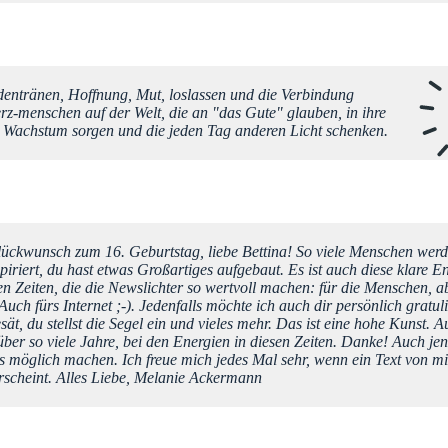
entränen, Hoffnung, Mut, loslassen und die Verbindung
-menschen auf der Welt, die an "das Gute" glauben, in ihre
en Wachstum sorgen und die jeden Tag anderen Licht schenken.
ückwunsch zum 16. Geburtstag, liebe Bettina! So viele Menschen wer
spiriert, du hast etwas Großartiges aufgebaut. Es ist auch diese klare En
en Zeiten, die die Newslichter so wertvoll machen: für die Menschen, a
Auch fürs Internet ;-). Jedenfalls möchte ich auch dir persönlich gratul
ät, du stellst die Segel ein und vieles mehr. Das ist eine hohe Kunst. 
ber so viele Jahre, bei den Energien in diesen Zeiten. Danke! Auch jen
es möglich machen. Ich freue mich jedes Mal sehr, wenn ein Text von mi
rscheint. Alles Liebe, Melanie Ackermann