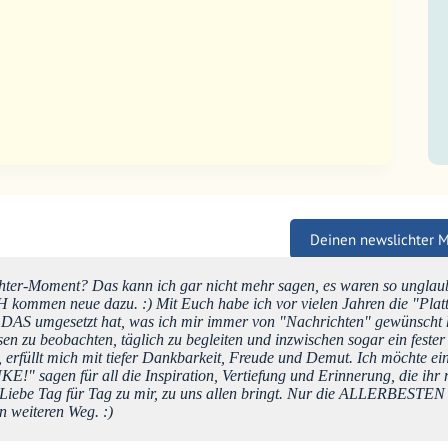
Deinen newslichter 
ter-Moment? Das kann ich gar nicht mehr sagen, es waren so unglaub
kommen neue dazu. :) Mit Euch habe ich vor vielen Jahren die "Plat
e DAS umgesetzt hat, was ich mir immer von "Nachrichten" gewünscht
sen zu beobachten, täglich zu begleiten und inzwischen sogar ein fester
, erfüllt mich mit tiefer Dankbarkeit, Freude und Demut. Ich möchte ei
!" sagen für all die Inspiration, Vertiefung und Erinnerung, die ihr m
Liebe Tag für Tag zu mir, zu uns allen bringt. Nur die ALLERBESTEN
n weiteren Weg. :)