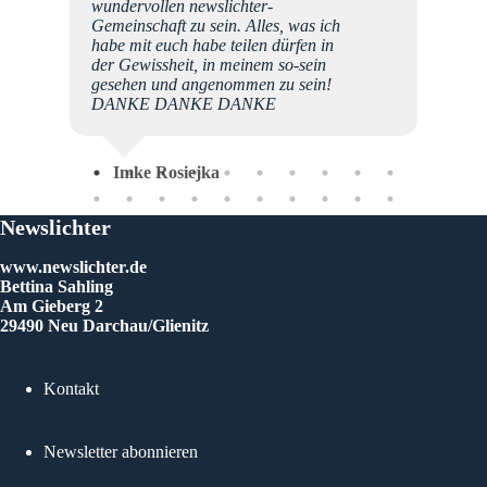
st die
wundervollen newslichter-
 ist
Gemeinschaft zu sein. Alles, was ich
habe mit euch habe teilen dürfen in
e, bei
der Gewissheit, in meinem so-sein
gesehen und angenommen zu sein!
r sind
DANKE DANKE DANKE
reue
 Text
int.
Imke Rosiejka
ann
Newslichter
www.newslichter.de
Bettina Sahling
Am Gieberg 2
29490 Neu Darchau/Glienitz
Kontakt
Newsletter abonnieren