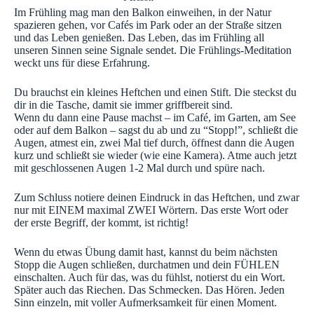
Im Frühling mag man den Balkon einweihen, in der Natur
spazieren gehen, vor Cafés im Park oder an der Straße sitzen
und das Leben genießen. Das Leben, das im Frühling all
unseren Sinnen seine Signale sendet. Die Frühlings-Meditation
weckt uns für diese Erfahrung.
Du brauchst ein kleines Heftchen und einen Stift. Die steckst du
dir in die Tasche, damit sie immer griffbereit sind.
Wenn du dann eine Pause machst – im Café, im Garten, am See
oder auf dem Balkon – sagst du ab und zu “Stopp!”, schließt die
Augen, atmest ein, zwei Mal tief durch, öffnest dann die Augen
kurz und schließt sie wieder (wie eine Kamera). Atme auch jetzt
mit geschlossenen Augen 1-2 Mal durch und spüre nach.
Zum Schluss notiere deinen Eindruck in das Heftchen, und zwar
nur mit EINEM maximal ZWEI Wörtern. Das erste Wort oder
der erste Begriff, der kommt, ist richtig!
Wenn du etwas Übung damit hast, kannst du beim nächsten
Stopp die Augen schließen, durchatmen und dein FÜHLEN
einschalten. Auch für das, was du fühlst, notierst du ein Wort.
Später auch das Riechen. Das Schmecken. Das Hören. Jeden
Sinn einzeln, mit voller Aufmerksamkeit für einen Moment.