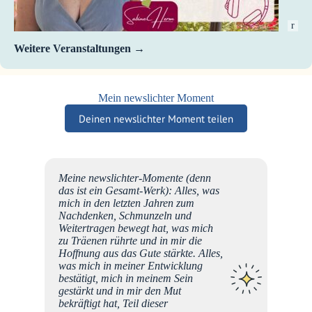
r
Weitere Veranstaltungen
Mein newslichter Moment
Deinen newslichter Moment teilen
16.
Meine newslichter-Momente (denn
iele
das ist ein Gesamt-Werk): Alles, was
Seite
mich in den letzten Jahren zum
artiges
Nachdenken, Schmunzeln und
lare
Weitertragen bewegt hat, was mich
ten,
zu Träenen rührte und in mir die
l
Hoffnung aus das Gute stärkte. Alles,
Gab
er
was mich in meiner Entwicklung
ürs
bestätigt, mich in meinem Sein
 ich
gestärkt und in mir den Mut
n, du
bekräftigt hat, Teil dieser