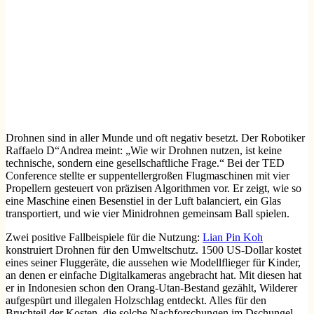
Drohnen sind in aller Munde und oft negativ besetzt. Der Robotiker
Raffaelo D“Andrea meint: „Wie wir Drohnen nutzen, ist keine
technische, sondern eine gesellschaftliche Frage.“ Bei der TED
Conference stellte er suppentellergroßen Flugmaschinen mit vier
Propellern gesteuert von präzisen Algorithmen vor. Er zeigt, wie so
eine Maschine einen Besenstiel in der Luft balanciert, ein Glas
transportiert, und wie vier Minidrohnen gemeinsam Ball spielen.
Zwei positive Fallbeispiele für die Nutzung:
Lian Pin Koh
konstruiert Drohnen für den Umweltschutz. 1500 US-Dollar kostet
eines seiner Fluggeräte, die aussehen wie Modellflieger für Kinder,
an denen er einfache Digitalkameras angebracht hat. Mit diesen hat
er in Indonesien schon den Orang-Utan-Bestand gezählt, Wilderer
aufgespürt und illegalen Holzschlag entdeckt. Alles für den
Bruchteil der Kosten, die solche Nachforschungen im Dschungel