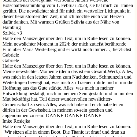
Botschaftensammlung vom 1. Februar 2023, sie hat mich zu Tränen
gerührt. Die newslichter sind für mich ein wertvoller Lichtpunkt in
dieser herausfordernden Zeit, und ich möchte euch von Herzen
dafür danken. Mit warmen Grüßen Szilvia aus der Nähe von
Hamburg
Szilvia <3
Halte den Mauszeiger über den Text, um in Ruhe lesen zu können.
Mein newslichter Moment in 2024: der mich zutiefst berührende
Film über Maria Westerberg und er wirkt noch immer…, herzlichst
Gabriele
Gabriele
Halte den Mauszeiger über den Text, um in Ruhe lesen zu können.
Meine newslichter-Momente (denn das ist ein Gesamt-Werk): Alles,
was mich in den letzten Jahren zum Nachdenken, Schmunzeln und
Weitertragen bewegt hat, was mich zu Träenen rührte und in mir die
Hoffnung aus das Gute stärkte. Alles, was mich in meiner
Entwicklung bestätigt, mich in meinem Sein gestärkt und in mir den
Mut bekräftigt hat, Teil dieser wundervollen newslichter-
Gemeinschaft zu sein. Alles, was ich habe mit euch habe teilen
dürfen in der Gewissheit, in meinem so-sein gesehen und
angenommen zu sein! DANKE DANKE DANKE
Imke Rosiejka
Halte den Mauszeiger über den Text, um in Ruhe lesen zu können.
"Wir sitzen alle in einem Boot, Die Titanic ist drauf und dran zu