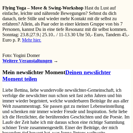
Flying Yoga – Move & Swing-Workshop
Hast du Lust auf
einfache, leichte und nährende Bewegungen? Sehnst du dich
danach, tiefe Stille und wieder mehr Kontakt mit dir selbst zu
erfahren? Allein, als Paar oder in einer kleinen Gruppe von bis 7
Personen, kannst Du in eine tiefe Resonanz mit dir selbst kommen.
Sonntag: 23.8.|27.9.| 25.10.. / 11-13.30 Uhr 50,- Euro, Tandem 45,-
Euro p. P.
Mehr hier.
Foto: Yogini Domer
Weitere Veranstaltungen
Mein newslichter Moment
Deinen newslichter
Moment teilen
Liebe Bettina, liebe wundervolle newslichter-Gemeinschaft, ich
verfolge die newslichter nun schon seit fast zehn Jahren und bin
immer wieder begeistert, welche wunderbaren Beiträge ihr aus aller
Welt zusammentragt. Sie passen gut zu meiner Lebenseinstellung
und schenken mir immer wieder Freude und Inspiration. Sehr liebe
ich die Herzlichter, die berührenden Geschichten und die Poesie. Im
Laufe der Zeit habe ich mir daraus schon eine richtige Sammlung
schöner Texte zusammengestellt. Einer der Beiträge, der mich
besonders tief bewegt hat, war Jonna Jintons weltweite