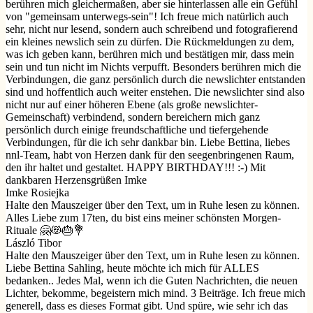
berühren mich gleichermaßen, aber sie hinterlassen alle ein Gefühl
von "gemeinsam unterwegs-sein"! Ich freue mich natürlich auch
sehr, nicht nur lesend, sondern auch schreibend und fotografierend
ein kleines newslich sein zu dürfen. Die Rückmeldungen zu dem,
was ich geben kann, berühren mich und bestätigen mir, dass mein
sein und tun nicht im Nichts verpufft. Besonders berühren mich die
Verbindungen, die ganz persönlich durch die newslichter entstanden
sind und hoffentlich auch weiter enstehen. Die newslichter sind also
nicht nur auf einer höheren Ebene (als große newslichter-
Gemeinschaft) verbindend, sondern bereichern mich ganz
persönlich durch einige freundschaftliche und tiefergehende
Verbindungen, für die ich sehr dankbar bin. Liebe Bettina, liebes
nnl-Team, habt von Herzen dank für den seegenbringenen Raum,
den ihr haltet und gestaltet. HAPPY BIRTHDAY!!! :-) Mit
dankbaren Herzensgrüßen Imke
Imke Rosiejka
Halte den Mauszeiger über den Text, um in Ruhe lesen zu können.
Alles Liebe zum 17ten, du bist eins meiner schönsten Morgen-
Rituale 🤗😻🎂💐
László Tibor
Halte den Mauszeiger über den Text, um in Ruhe lesen zu können.
Liebe Bettina Sahling, heute möchte ich mich für ALLES
bedanken.. Jedes Mal, wenn ich die Guten Nachrichten, die neuen
Lichter, bekomme, begeistern mich mind. 3 Beiträge. Ich freue mich
generell, dass es dieses Format gibt. Und spüre, wie sehr ich das