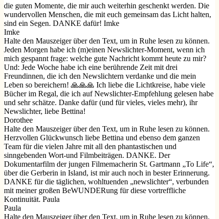
die guten Momente, die mir auch weiterhin geschenkt werden. Die
wundervollen Menschen, die mit euch gemeinsam das Licht halten,
sind ein Segen. DANKE dafür! Imke
Imke
Halte den Mauszeiger über den Text, um in Ruhe lesen zu können.
Jeden Morgen habe ich (m)einen Newslichter-Moment, wenn ich
mich gespannt frage: welche gute Nachricht kommt heute zu mir?
Und: Jede Woche habe ich eine berührende Zeit mit drei
Freundinnen, die ich den Newslichtern verdanke und die mein
Leben so bereichern! 🙏🙏🙏 Ich liebe die Lichtkreise, habe viele
Bücher im Regal, die ich auf Newslichter-Empfehlung gelesen habe
und sehr schätze. Danke dafür (und für vieles, vieles mehr), ihr
Newslichter, liebe Bettina!
Dorothee
Halte den Mauszeiger über den Text, um in Ruhe lesen zu können.
Herzvollen Glückwunsch liebe Bettina und ebenso dem ganzen
Team für die vielen Jahre mit all den phantastischen und
sinngebenden Wort-und Filmbeiträgen. DANKE. Der
Dokumentarfilm der jungen Filmemacherin St. Gartmann „To Life“,
über die Gerberin in Island, ist mir auch noch in bester Erinnerung.
DANKE für die täglichen, wohltuenden „newslichter“, verbunden
mit meiner großen BeWUNDERung für diese vortreffliche
Kontinuität. Paula
Paula
Halte den Mauszeiger über den Text, um in Ruhe lesen zu können.