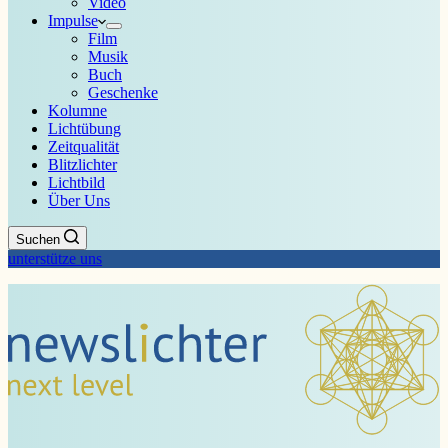
Video
Impulse
Film
Musik
Buch
Geschenke
Kolumne
Lichtübung
Zeitqualität
Blitzlichter
Lichtbild
Über Uns
Suchen
unterstütze uns