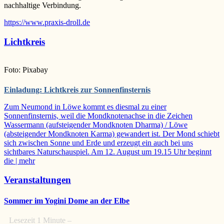
nachhaltige Verbindung.
https://www.praxis-droll.de
Lichtkreis
Foto: Pixabay
Einladung: Lichtkreis zur Sonnenfinsternis
Zum Neumond in Löwe kommt es diesmal zu einer
Sonnenfinsternis, weil die Mondknotenachse in die Zeichen
Wassermann (aufsteigender Mondknoten Dharma) / Löwe
(absteigender Mondknoten Karma) gewandert ist. Der Mond schiebt
sich zwischen Sonne und Erde und erzeugt ein auch bei uns
sichtbares Naturschauspiel. Am 12. August um 19.15 Uhr beginnt
die
| mehr
Veranstaltungen
Sommer im Yogini Dome an der Elbe
Lesezeit
1
Minute –