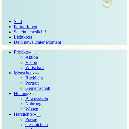
Start
PartnerInnen
Sei ein newslicht!
Lichtkreis
Dein newslichter Moment
Projekte
Aktion
Vision
Wirtschaft
Menschen
Rücklicht
Portrait
Gemeinschaft
Heilung
Bewusstsein
Nahrung
Wissen
Herzlichter
Poesie
Geschichten