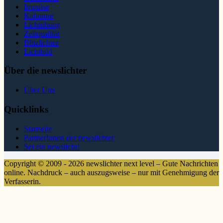
Impulse
Kolumne
Lichtübung
Zeitqualität
Blitzlichter
Lichtbild
Über die newslichter
Über Uns
Quicklinks
Startseite
PartnerInnen der newslichter
Sei ein newslicht!
Copyright © 2009 - 2026 newslichter next level – Gute Nachrichten
online. Nachdruck – auch auszugsweise – nur mit Genehmigung der
Verfasserin.