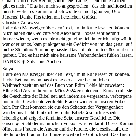
sinken. Und unser Rettungsboot heißt Liebe, Liebe ohne Leiden
gibt es nicht." Das hat mich so angesprochen , das ich nachforschen
musste woher es kommt und ich wollte es nicht glauben, Udo
Jürgens! Danke fürs teilen mit herzlichen Grüßen
Christina Zurawski
Halte den Mauszeiger über den Text, um in Ruhe lesen zu können.
Mich haben die Gedichte von Alexandra Thoese sehr berührt.
Immer wieder, wenn es mir nicht gut ging, ich innerlich aufgewühlt
war oder ratlos, kam punktgenau ein Gedicht von ihr, das genau auf
meine Situation/ Stimmung passte. Das hat mich unterstützt und sehr
gefreut. Und es hat mich eine heilsame Verbundenheit fühlen lassen.
DANKE ☀️ Satya aus Aachen
Satya
Halte den Mauszeiger über den Text, um in Ruhe lesen zu können.
Liebe Bettina, wann passt es besser als zur besinnlichen
Weihnachtszeit um auf das Buch von Edith Löhle hinzuweisen:
Bible Bad Ass In ihrem im März 2024 erschienenen Roman rollt sie
die Geschichte der Bibel neu auf, indem sie vergessene, verborgene
und in der Geschichte verdrehte Frauen wieder in unseren Fokus
holt. Per Chat kommen sie aus den Schatten der Vergangenheit
wieder ans Licht. Plötzlich wird die Bibel-Geschichte wieder
lebendig und zeigt die feminine Seite unserer Geschichte. Die
einseitige Sicht der männlichen Version wird enttarnt. Dieser Roman
öffnet uns Frauen die Augen: auf die Kirche, die Gesellschaft, die
Stellung der Frau und auf unsere weibliche Göttlichkeit. Das Buch