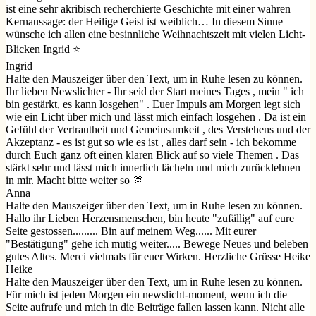
ist eine sehr akribisch recherchierte Geschichte mit einer wahren
Kernaussage: der Heilige Geist ist weiblich… In diesem Sinne
wünsche ich allen eine besinnliche Weihnachtszeit mit vielen Licht-
Blicken Ingrid ⭐️
Ingrid
Halte den Mauszeiger über den Text, um in Ruhe lesen zu können.
Ihr lieben Newslichter - Ihr seid der Start meines Tages , mein " ich
bin gestärkt, es kann losgehen" . Euer Impuls am Morgen legt sich
wie ein Licht über mich und lässt mich einfach losgehen . Da ist ein
Gefühl der Vertrautheit und Gemeinsamkeit , des Verstehens und der
Akzeptanz - es ist gut so wie es ist , alles darf sein - ich bekomme
durch Euch ganz oft einen klaren Blick auf so viele Themen . Das
stärkt sehr und lässt mich innerlich lächeln und mich zurücklehnen
in mir. Macht bitte weiter so 🫶
Anna
Halte den Mauszeiger über den Text, um in Ruhe lesen zu können.
Hallo ihr Lieben Herzensmenschen, bin heute "zufällig" auf eure
Seite gestossen......... Bin auf meinem Weg...... Mit eurer
"Bestätigung" gehe ich mutig weiter..... Bewege Neues und beleben
gutes Altes. Merci vielmals für euer Wirken. Herzliche Grüsse Heike
Heike
Halte den Mauszeiger über den Text, um in Ruhe lesen zu können.
Für mich ist jeden Morgen ein newslicht-moment, wenn ich die
Seite aufrufe und mich in die Beiträge fallen lassen kann. Nicht alle