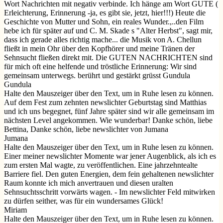
Wort Nachrichten mit negativ verbinde. Ich hänge am Wort GUTE (
Erleichterung, Erinnerung -ja, es gibt sie, jetzt, hier!!!) Heute die
Geschichte von Mutter und Sohn, ein reales Wunder.,..den Film
hebe ich für später auf und C. M. Skade s "Alter Herbst", sagt mir,
dass ich gerade alles richtig mache... die Musik von A. Chellun
fließt in mein Ohr über den Kopfhörer und meine Tränen der
Sehnsucht fließen direkt mit. Die GUTEN NACHRICHTEN sind
für mich oft eine helfende und tröstliche Erinnerung: Wir sind
gemeinsam unterwegs. berührt und gestärkt grüsst Gundula
Gundula
Halte den Mauszeiger über den Text, um in Ruhe lesen zu können.
Auf dem Fest zum zehnten newslichter Geburtstag sind Matthias
und ich uns begegnet, fünf Jahre später sind wir alle gemeinsam im
nächsten Level angekommen. Wie wunderbar! Danke schön, liebe
Bettina, Danke schön, liebe newslichter von Jumana
Jumana
Halte den Mauszeiger über den Text, um in Ruhe lesen zu können.
Einer meiner newslichter Momente war jener Augenblick, als ich es
zum ersten Mal wagte, zu veröffentlichen. Eine jahrzehntealte
Barriere fiel. Den guten Energien, dem fein gehaltenen newslichter
Raum konnte ich mich anvertrauen und diesen uralten
Sehnsuchtsschritt vorwärts wagen. - Im newslichter Feld mitwirken
zu dürfen seither, was für ein wundersames Glück!
Miriam
Halte den Mauszeiger über den Text, um in Ruhe lesen zu können.