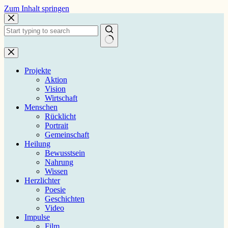
Zum
Zum Inhalt springen
Inhalt
springen
Keine
Ergebnisse
Projekte
Aktion
Vision
Wirtschaft
Menschen
Rücklicht
Portrait
Gemeinschaft
Heilung
Bewusstsein
Nahrung
Wissen
Herzlichter
Poesie
Geschichten
Video
Impulse
Film