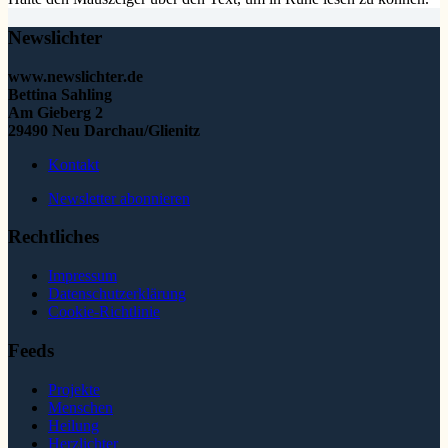
Newslichter
www.newslichter.de
Bettina Sahling
Am Gieberg 2
29490 Neu Darchau/Glienitz
Kontakt
Newsletter abonnieren
Rechtliches
Impressum
Datenschutzerklärung
Cookie-Richtlinie
Feeds
Projekte
Menschen
Heilung
Herzlichter