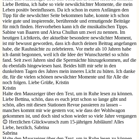
Liebe Bettina, ich habe so viele newslichichter Momente, die mein
Leben positiv beeinflussen. Da ich schon in euren Anfängen den
Tipp für die newslichter Seite bekommen habe, konnte ich schon
viele gute und inspierende, berührende und ermutigende Beiträge
für mich finden. Hervorheben kann ich die musikalischen Tipps.
Sabine van Baaren und Alexa Chullun um zwei zu nennen. Im
heutigen Lichtkreis, der aktuellste besondere newslichter Moment,
ist mir bewusst geworden, dass ich durch deinen Beitrag angefangen
habe, die Rauhnächte zu zelebrieren. Vor mehr als 10 Jahren habe
ich damit begonnen, weil ich die Idee der Wunschzettel so schön
fand. Seit zwei Jahren sind die Sperrnächte hinzugekommen, auf die
du ebenfalls hingewiesen hast. Beides hilft mir sehr in den
dunkelsten Tagen des Jahres mein inneres Licht zu hüten. Ich danke
dir, für die vielen schönen newslichter Momente und für Alle die
noch folgen. Liebe Grüße, Kristin
Kristin
Halte den Mauszeiger über den Text, um in Ruhe lesen zu können.
Liebe Bettina, schön, dass es euch jetzt schon so lange gibt und
schön, alles mit diesen Stationen Revue passieren zu lassen –
manches kommt mir wie gestern vor, wie dass der Wohlwagon
gekommen ist, und doch sind schon wieder so viele Jahre vergangen
😊 Herzlichen Glückwunsch zum 15-jährigen Jubiläum! Alles
Liebe, herzlich, Sabrina
Sabrina
Halte den Mauszeiger über den Text, um in Ruhe lesen zu können.