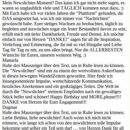
Mein Newslichter-Moment? Das kann ich gar nicht mehr sagen, es
waren so unglaublich viele und TÄGLICH kommen neue dazu. :)
Mit Euch habe ich vor vielen Jahren die "Plattform" gefunden, die
DAS umgesetzt hat, was ich mir immer von "Nachrichten"
gewünscht habe. Euer stetiges Wachsen zu beobachten, täglich zu
begleiten und inzwischen sogar ein fester Bestandteil davon zu sein,
erfüllt mich mit tiefer Dankbarkeit, Freude und Demut. Ich möchte
einfach nur von Herzen "DANKE!" sagen für all die Inspiration,
Vertiefung und Erinnerung, die ihr mit so viel Hingabe und Liebe
Tag für Tag zu mir, zu uns allen bringt. Nur die ALLERBESTEN
Wünsche für Euren, unseren weiteren Weg. :)
Manuela
Halte den Mauszeiger über den Text, um in Ruhe lesen zu können.
Die "Newslichter" sind mir zu einem der wertvollsten AnkerOasen
in diesen bewegten WandelZeitern geworden. Hier finde ich
lösungsorientierte Impulse, wertschätzende Kommunikation,
herzliches Anerkennen und ein großzügiges Teilen. Die Welt ist
durch die "Newslichter" meinem Empfinden nach ein gewaltiges
Stück heller und schöner! Happy Birthday und MORE,please!!!!
DANKE von Herzen für Euer Engagement!!!
Dagmar
Halte den Mauszeiger über den Text, um in Ruhe lesen zu können.
Liebe Bettina, liebe newslichter! Auch wenn ich mich nicht
erinnere, wie lange ich schon von den newslichtern tolle Impulse
bekomme und selber ein Teil sein darf … von Herzen Dank für all