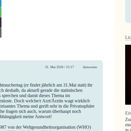
Lic
31. Mai 2026 / 15:17
Antworten
trauchertag (er findet jährlich am 31.Mai statt) ihr
ch deshalb, da aktuell gerade die statistischen
 sprechen und damit dieses Thema im
üsste. Doch welche/r Arzt/Ärztin wagt wirklich
risantes Thema und greift sehr in die Privatssphäre
he fragen sich auch, warum überhaupt noch
Ein
abhängigkeit meine Antwort!
Zu
ein
1987 von der Weltgesundheitsorganisation (WHO)
in