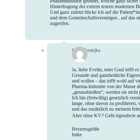
Pharamindustrie gründet, welche ganz sicher n
Hinterfragung der extrem teuren modernen B
Und ganz zuletzt blicke ich auf die Patient*
und dem Gemeinschaftsvermögen , auf das sie
zugreifen.
Imke Rosiejka
Ja, liebe Evelin, toter Gaul trifft e
Gesunde und ganzheitliche Eigenv
und wollen – das trifft wohl auf v
Pharma-Industrie von der Masse de
„gesundstoßen“, werden sie nicht
Ich bin (freiwillig) gesetzlich ver
lange, ohne davon zu profitieren, 
und das zusätzlich zu meinem fette
Aber ohne KV? Geht irgendwie auc
Herzensgrüße
Imke