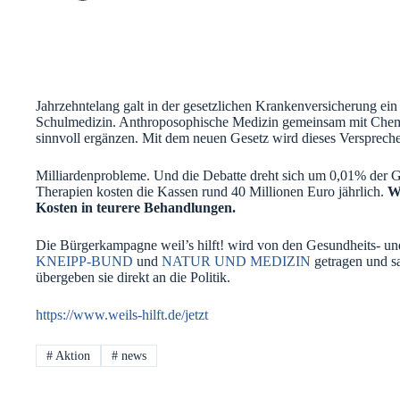
Jahrzehntelang galt in der gesetzlichen Krankenversicherung e
Schulmedizin. Anthroposophische Medizin gemeinsam mit Chemo
sinnvoll ergänzen. Mit dem neuen Gesetz wird dieses Versprech
Milliardenprobleme. Und die Debatte dreht sich um 0,01% der
Therapien kosten die Kassen rund 40 Millionen Euro jährlich.
We
Kosten in teurere Behandlungen.
Die Bürgerkampagne weil’s hilft! wird von den Gesundheits- un
KNEIPP-BUND
und
NATUR UND MEDIZIN
getragen und s
übergeben sie direkt an die Politik.
https://www.weils-hilft.de/jetzt
#
Aktion
#
news