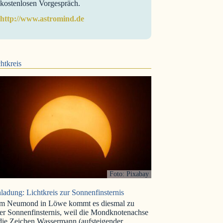
kostenlosen Vorgespräch.
http://www.astromind.de
htkreis
Foto: Pixabay
ladung: Lichtkreis zur Sonnenfinsternis
m Neumond in Löwe kommt es diesmal zu
er Sonnenfinsternis, weil die Mondknotenachse
 die Zeichen Wassermann (aufsteigender