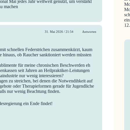
onat Mai jedes Jahr weltweit genutzt, um verstärkt
Mo
zu machen
Mo
sch
ein
12
31. Mai 2026 / 21:54
Antworten
 mit schnellen Federstrichen zusammenkürzt, kaum
ge hinaus, ob Raucher sanktioniert werden müssten
ublimente für meine chronischen Beschwerden eh
enkassen seit Jahren an Heilpraktiker-Leistungen
industrie nur wenig interessieren?
ungen zu streichen, bei denen die Notwendihkeit auf
ngebote oder Therapieformen gerade für Jugendliche
alls nur wenig Beachtung finden.
desregierung ein Ende findet!