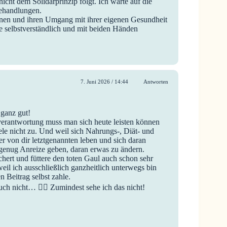
icht dem Solidarprinzip folgt. Ich warte auf die
ehandlungen.
innen und ihren Umgang mit ihrer eigenen Gesundheit
 selbstverständlich und mit beiden Händen
7. Juni 2026 / 14:44
Antworten
s ganz gut!
erantwortung muss man sich heute leisten können
iele nicht zu. Und weil sich Nahrungs-, Diät- und
r von dir letztgenannten leben und sich daran
 genug Anreize geben, daran erwas zu ändern.
sichert und füttere den toten Gaul auch schon sehr
weil ich ausschließlich ganzheitlich unterwegs bin
n Beitrag selbst zahle.
h nicht… 🤷‍♀️ Zumindest sehe ich das nicht!