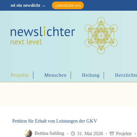
Z
unterstütze uns
Z
u
u
m
m
I
I
n
n
h
h
a
a
l
l
t
t
s
s
p
p
r
r
i
i
n
Projekte
Menschen
Heilung
Herzlicht
n
g
g
e
e
n
n
Petition für Erhalt von Leistungen der GKV
Bettina Sahling
31. Mai 2026
Projekte