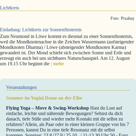
Lichtkreis
Foto: Pixabay
Einladung: Lichtkreis zur Sonnenfinsternis
Zum Neumond in Löwe kommt es diesmal zu einer Sonnenfinsternis,
weil die Mondknotenachse in die Zeichen Wassermann (aufsteigender
Mondknoten Dharma) / Löwe (absteigender Mondknoten Karma)
gewandert ist. Der Mond schiebt sich zwischen Sonne und Erde und
erzeugt ein auch bei uns sichtbares Naturschauspiel. Am 12. August
um 19.15 Uhr beginnt die
| mehr
Veranstaltungen
Sommer im Yogini Dome an der Elbe
Flying Yoga – Move & Swing-Workshop
Hast du Lust auf
einfache, leichte und nährende Bewegungen? Sehnst du dich
danach, tiefe Stille und wieder mehr Kontakt mit dir selbst zu
erfahren? Allein, als Paar oder in einer kleinen Gruppe von bis 7
Personen, kannst Du in eine tiefe Resonanz mit dir selbst
kommen. Sonntag: 23.8.|27.9.| 25.10.. / 11-13.30 Uhr 50,- Euro,