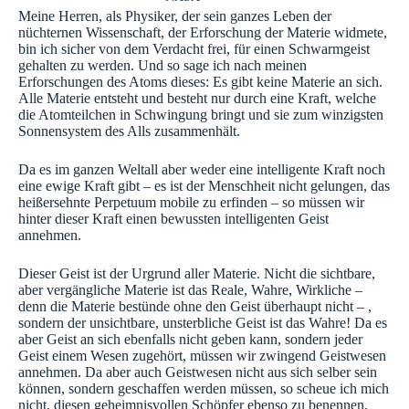
Meine Herren, als Physiker, der sein ganzes Leben der
nüchternen Wissenschaft, der Erforschung der Materie widmete,
bin ich sicher von dem Verdacht frei, für einen Schwarmgeist
gehalten zu werden. Und so sage ich nach meinen
Erforschungen des Atoms dieses: Es gibt keine Materie an sich.
Alle Materie entsteht und besteht nur durch eine Kraft, welche
die Atomteilchen in Schwingung bringt und sie zum winzigsten
Sonnensystem des Alls zusammenhält.
Da es im ganzen Weltall aber weder eine intelligente Kraft noch
eine ewige Kraft gibt – es ist der Menschheit nicht gelungen, das
heißersehnte Perpetuum mobile zu erfinden – so müssen wir
hinter dieser Kraft einen bewussten intelligenten Geist
annehmen.
Dieser Geist ist der Urgrund aller Materie. Nicht die sichtbare,
aber vergängliche Materie ist das Reale, Wahre, Wirkliche –
denn die Materie bestünde ohne den Geist überhaupt nicht – ,
sondern der unsichtbare, unsterbliche Geist ist das Wahre! Da es
aber Geist an sich ebenfalls nicht geben kann, sondern jeder
Geist einem Wesen zugehört, müssen wir zwingend Geistwesen
annehmen. Da aber auch Geistwesen nicht aus sich selber sein
können, sondern geschaffen werden müssen, so scheue ich mich
nicht, diesen geheimnisvollen Schöpfer ebenso zu benennen,