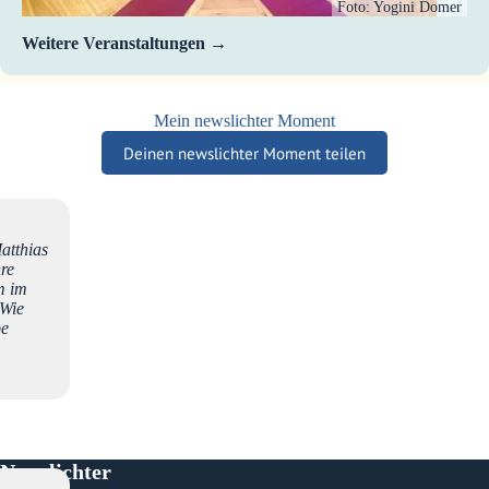
Foto: Yogini Domer
Weitere Veranstaltungen
Mein newslichter Moment
Deinen newslichter Moment teilen
atthias
hre
m im
 Wie
be
Newslichter