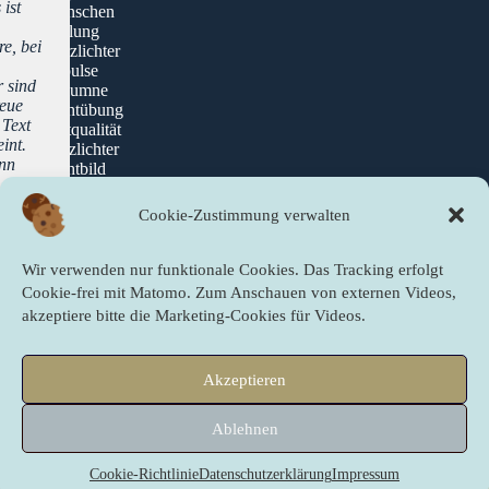
 ist
Menschen
Heilung
e, bei
Herzlichter
Impulse
r sind
Kolumne
reue
Lichtübung
 Text
Zeitqualität
int.
Blitzlichter
ann
Lichtbild
Cookie-Zustimmung verwalten
Über die newslichter
Wir verwenden nur funktionale Cookies. Das Tracking erfolgt
Über Uns
Cookie-frei mit Matomo. Zum Anschauen von externen Videos,
akzeptiere bitte die Marketing-Cookies für Videos.
Quicklinks
Akzeptieren
Startseite
PartnerInnen der newslichter
Ablehnen
Sei ein newslicht!
Copyright © 2009 - 2026 newslichter next level – Gute Nachrichten
online. Nachdruck – auch auszugsweise – nur mit Genehmigung der
Cookie-Richtlinie
Datenschutzerklärung
Impressum
ich