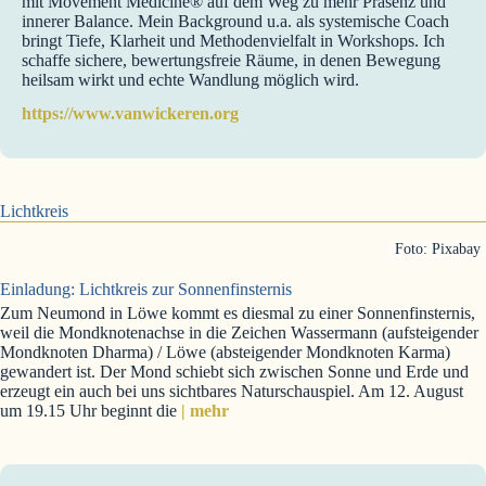
mit Movement Medicine® auf dem Weg zu mehr Präsenz und
innerer Balance. Mein Background u.a. als systemische Coach
bringt Tiefe, Klarheit und Methodenvielfalt in Workshops. Ich
schaffe sichere, bewertungsfreie Räume, in denen Bewegung
heilsam wirkt und echte Wandlung möglich wird.
https://www.vanwickeren.org
Lichtkreis
Foto: Pixabay
Einladung: Lichtkreis zur Sonnenfinsternis
Zum Neumond in Löwe kommt es diesmal zu einer Sonnenfinsternis,
weil die Mondknotenachse in die Zeichen Wassermann (aufsteigender
Mondknoten Dharma) / Löwe (absteigender Mondknoten Karma)
gewandert ist. Der Mond schiebt sich zwischen Sonne und Erde und
erzeugt ein auch bei uns sichtbares Naturschauspiel. Am 12. August
um 19.15 Uhr beginnt die
| mehr