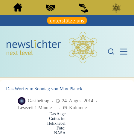
Z
Z
u
u
m
m
I
unterstütze uns
I
n
n
h
h
a
a
l
l
t
t
s
s
p
p
r
r
i
i
n
n
g
g
e
e
n
Das Wort zum Sonntag von Max Planck
n
Gastbeitrag
24. August 2014
Lesezeit 1 Minute –
Kolumne
Das Auge
Gottes im
Helixnebel
Foto:
NASA