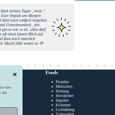
r Start meines Tages , mein "
Liebes n
" . Euer Impuls am Morgen
euer En
d lässt mich einfach losgehen
Beiträg
t und Gemeinsamkeit , des
newslic
gut so wie es ist , alles darf
Sternen
oft einen klaren Blick auf
Landwir
d lässt mich innerlich
und geb
r. Macht bitte weiter so 🫶
munter,
nächste
Tun! Se
newslic
Feeds
Bettina
Projekte
klärung
Menschen
ie-frei
nie
Heilung
e die
Herzlichter
Impulse
Kolumne
Lichtübung
Zeitqualität