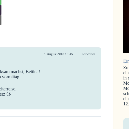
3. August 2015 / 9:45
Antworten
Ein
Zu
rksam machst, Bettina!
ein
 vormittag.
in
Mo
Mo
terreise.
sch
erz 🙂
ein
12