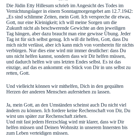
Die Jüdin Etty Hillesum schrieb im Angesicht des Todes im
Vernichtungslager in einem Sonntagmorgengebet am 12.7.1942:
„Es sind schlimme Zeiten, mein Gott. Ich verspreche dir etwas,
Gott, nur eine Kleinigkeit; ich will meine Sorgen um die
Zukunft nicht als beschwerende Gewichte an den jeweiligen
Tag hängen, aber dazu braucht man eine gewisse Übung. Jeder
Tag ist für sich selbst genug. Ich will dir helfen, Gott, dass Du
mich nicht verlässt, aber ich kann mich von vornherein für nichts
verbürgen. Nur dies eine wird mir immer deutlicher: dass Du
uns nicht helfen kannst, sondern dass wir Dir helfen müssen,
und dadurch helfen wir uns letzten Endes selbst. Es ist das
einzige, auf das es ankommt: ein Stück von Dir in uns selbst zu
retten, Gott.
Und vielleicht können wir mithelfen, Dich in den gequälten
Herzen der anderen Menschen auferstehen zu lassen.
Ja, mein Gott, an den Umständen scheinst auch Du nicht viel
ändern zu können. Ich fordere keine Rechenschaft von Dir, Du
wirst uns später zur Rechenschaft ziehen.
Und mit fast jedem Herzschlag wird mir klarer, dass wir Dir
helfen müssen und Deinen Wohnsitz in unserem Innersten bis
zum Leben verteidigen müssen.