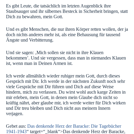
Es gibt Leute, die tatsächlich im letzten Augenblick ihre
Staubsauger und ihr silbernes Besteck in Sicherheit bringen, statt
Dich zu bewahren, mein Gott.
Und es gibt Menschen, die nur ihren Körper retten wollen, der ja
doch nichts anderes mehr ist, als eine Behausung für tausend
Ängste und Verbitterung.
Und sie sagen: ‚Mich sollen sie nicht in ihre Klauen
bekommen’. Und sie vergessen, dass man in niemandes Klauen
ist, wenn man in Deinen Armen ist.
Ich werde allmählich wieder ruhiger mein Gott, durch dieses
Gespräch mit Dir. Ich werde in der nächsten Zukunft noch sehr
viele Gespräche mit Dir führen und Dich auf diese Weise
hindern, mich zu verlassen. Du wirst wohl auch karge Zeiten in
mir erleben, mein Gott, in denen mein Glaube dich nicht so
kräftig nährt, aber glaube mir, ich werde weiter für Dich wirken
und Dir treu bleiben und Dich nicht aus meinem Innern
verjagen.
Gebet aus:
Das denkende Herz der Baracke: Die Tagebücher
1941-1943
“ target=“_blank“>Das denkende Herz der Baracke,