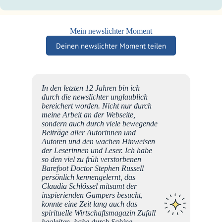
Mein newslichter Moment
Deinen newslichter Moment teilen
In den letzten 12 Jahren bin ich
en Tag
durch die newslichter unglaublich
ie
bereichert worden. Nicht nur durch
meine Arbeit an der Webseite,
sam
sondern auch durch viele bewegende
Beiträge aller Autorinnen und
Autoren und den wachen Hinweisen
der Leserinnen und Leser. Ich habe
so den viel zu früh verstorbenen
Barefoot Doctor Stephen Russell
persönlich kennengelernt, das
Claudia Schlössel mitsamt der
inspierienden Gampers besucht,
konnte eine Zeit lang auch das
spirituelle Wirtschaftsmagazin Zufall
begleiten, habe durch Sabine