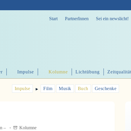
Start
PartnerInnen
Sei ein newslicht!
er
Impulse
Kolumne
Lichtübung
Zeitqualitä
Impulse
Film
Musik
Buch
Geschenke
▶︎
en –
Kolumne