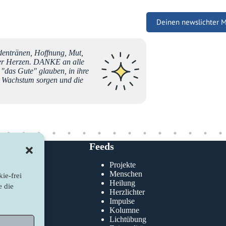
Deinen newslichter 
entränen, Hoffnung, Mut,
Liebe B
rer Herzen. DANKE an alle
vom Nat
 "das Gute" glauben, in ihre
Impulse
en Wachstum sorgen und die
und Bege
ein une
Selbste
Maria
Feeds
Projekte
klärung
Menschen
ie-frei
nie
Heilung
e die
Herzlichter
Impulse
Kolumne
Lichtübung