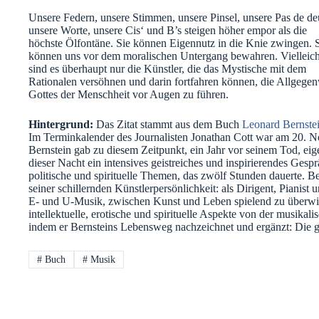
Unsere Federn, unsere Stimmen, unsere Pinsel, unsere Pas de de
unsere Worte, unsere Cis‘ und B’s steigen höher empor als die
höchste Ölfontäne. Sie können Eigennutz in die Knie zwingen. 
können uns vor dem moralischen Untergang bewahren. Vielleich
sind es überhaupt nur die Künstler, die das Mystische mit dem
Rationalen versöhnen und darin fortfahren können, die Allgegen
Gottes der Menschheit vor Augen zu führen.
Hintergrund:
Das Zitat stammt aus dem Buch
Leonard Bernste
Im Terminkalender des Journalisten Jonathan Cott war am 20. 
Bernstein gab zu diesem Zeitpunkt, ein Jahr vor seinem Tod, eig
dieser Nacht ein intensives geistreiches und inspirierendes Ges
politische und spirituelle Themen, das zwölf Stunden dauerte. Ber
seiner schillernden Künstlerpersönlichkeit: als Dirigent, Piani
E- und U-Musik, zwischen Kunst und Leben spielend zu überwind
intellektuelle, erotische und spirituelle Aspekte von der musikal
indem er Bernsteins Lebensweg nachzeichnet und ergänzt: Die 
#
Buch
#
Musik