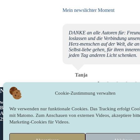
Mein newslichter Moment
 ich gar nicht mehr sagen,
DANKE an alle Autoren für: Freund
d TÄGLICH kommen neue
loslassen und die Verbindung unse
n Jahren die "Plattform"
Herz-menschen auf der Welt, die an
as ich mir immer von
Selbst-liebe gehen, für ihren inner
 stetiges Wachsen zu
jeden Tag anderen Licht schenken.
 inzwischen sogar ein fester
ch mit tiefer Dankbarkeit,
ach nur von Herzen
Tanja
ion, Vertiefung und
gabe und Liebe Tag für Tag
die ALLERBESTEN Wünsche
Newslichter
Rechtliches
Cookie-Zustimmung verwalten
www.newslichter.de
Impressum
Bettina Sahling
Datenschutzer
Wir verwenden nur funktionale Cookies. Das Tracking erfolgt Cook
Am Gieberg 2
Cookie-Richtli
mit Matomo. Zum Anschauen von externen Videos, akzeptiere bitt
29490 Neu Darchau/Glienitz
Marketing-Cookies für Videos.
Kontakt