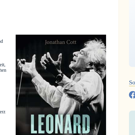
nd
it,
chen
So
erz