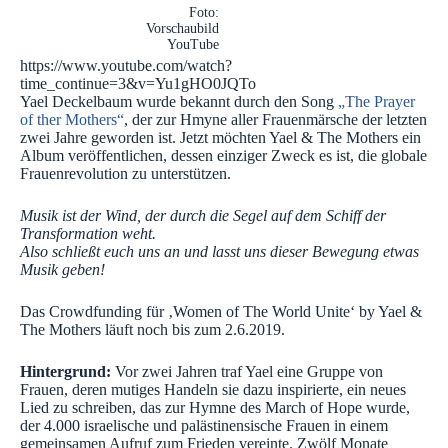
Foto:
Vorschaubild
YouTube
https://www.youtube.com/watch?
time_continue=3&v=Yu1gHO0JQTo
Yael Deckelbaum wurde bekannt durch den Song
„The Prayer
of ther Mothers“
, der zur Hmyne aller Frauenmärsche der letzten
zwei Jahre geworden ist. Jetzt möchten Yael & The Mothers ein
Album veröffentlichen, dessen einziger Zweck es ist, die globale
Frauenrevolution zu unterstützen.
Musik ist der Wind, der durch die Segel auf dem Schiff der
Transformation weht.
Also schließt euch uns an und lasst uns dieser Bewegung etwas
Musik geben!
Das Crowdfunding für ‚Women of The World Unite‘ by Yael &
The Mothers läuft noch bis zum 2.6.2019.
Hintergrund:
Vor zwei Jahren traf Yael eine Gruppe von
Frauen, deren mutiges Handeln sie dazu inspirierte, ein neues
Lied zu schreiben, das zur Hymne des March of Hope wurde,
der 4.000 israelische und palästinensische Frauen in einem
gemeinsamen Aufruf zum Frieden vereinte. Zwölf Monate