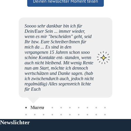
Deinen newslichter Moment teilen
Soooo sehr dankbar bin ich für
ut,
Dein/Euer Sein ... immer wieder,
unserer
wenn es mir "bescheiden" geht, seid
-
Ihr bzw. Eure Schreiber/Innen für
 "das
mich da ... Es sind in den
liebe
vergangenen 15 Jahren schon sooo
hstum
schöne Kontakte ent- standen, wenn
eren
auch nicht bleibend. Mit wenig Rente
nun am Start, möchte ich dennoch
wertschätzen und Danke sagen. (hab
ich zwischendurch auch, jedoch nicht
regalmäßig) Alles segensreich lichte
für Euch
Mareu
Newslichter