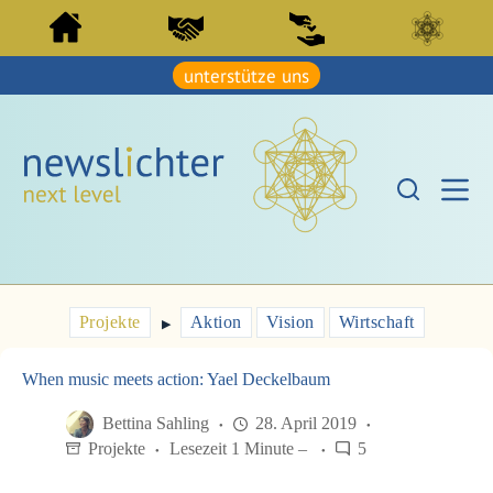
Z
Z
u
u
m
m
I
unterstütze uns
I
n
n
h
h
a
a
l
l
t
t
s
s
p
p
r
r
i
i
n
n
g
g
e
e
Projekte
Aktion
Vision
Wirtschaft
n
▶︎
n
When music meets action: Yael Deckelbaum
Bettina Sahling
28. April 2019
Projekte
Lesezeit 1 Minute –
5