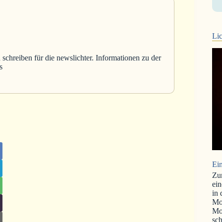
Lic
 schreiben für die newslichter. Informationen zu der
s
Ein
Zu
ein
in
Mo
Mo
sch