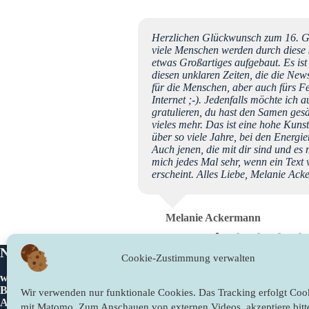
 der wertvollsten
Herzlichen Glückwunsch zum 16. Geb
delZeitern geworden. Hier
viele Menschen werden durch diese Se
, wertschätzende
etwas Großartiges aufgebaut. Es ist
nen und ein großzügiges
diesen unklaren Zeiten, die die New
slichter" meinem Empfinden
für die Menschen, aber auch fürs Fe
nd schöner! Happy Birthday
Internet ;-). Jedenfalls möchte ich 
erzen für Euer
gratulieren, du hast den Samen gesät
vieles mehr. Das ist eine hohe Kun
über so viele Jahre, bei den Energie
Auch jenen, die mit dir sind und es
mich jedes Mal sehr, wenn ein Text 
erscheint. Alles Liebe, Melanie Ac
Melanie Ackermann
Newslichter
Rechtliches
Cookie-Zustimmung verwalten
www.newslichter.de
Impressum
Bettina Sahling
Datenschutzer
Wir verwenden nur funktionale Cookies. Das Tracking erfolgt Cook
Am Gieberg 2
Cookie-Richtli
mit Matomo. Zum Anschauen von externen Videos, akzeptiere bitt