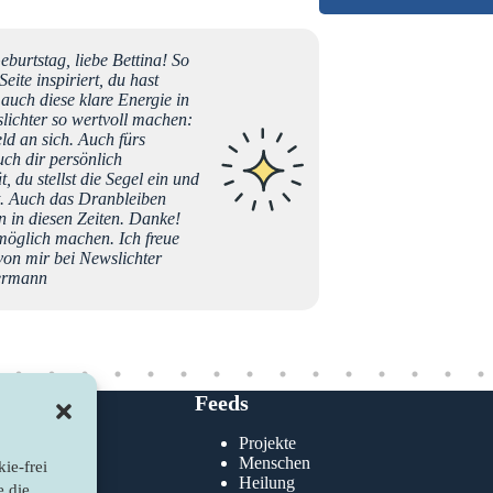
urtstag, liebe Bettina! So
Ich les
ite inspiriert, du hast
Tag - da
 auch diese klare Energie in
Schöpfu
slichter so wertvoll machen:
allgege
ld an sich. Auch fürs
auch dir persönlich
, du stellst die Segel ein und
Susanne
st. Auch das Dranbleiben
n in diesen Zeiten. Danke!
 möglich machen. Ich freue
von mir bei Newslichter
kermann
Feeds
Projekte
klärung
Menschen
ie-frei
nie
Heilung
e die