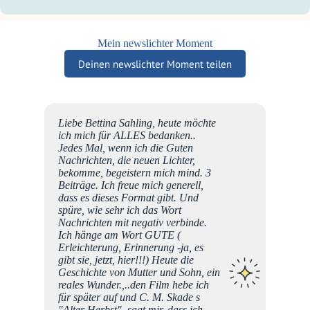
Mein newslichter Moment
Deinen newslichter Moment teilen
…
Liebe Bettina Sahling, heute möchte
/088386
ich mich für ALLES bedanken..
ße …
Jedes Mal, wenn ich die Guten
Nachrichten, die neuen Lichter,
bekomme, begeistern mich mind. 3
Beiträge. Ich freue mich generell,
dass es dieses Format gibt. Und
spüre, wie sehr ich das Wort
Nachrichten mit negativ verbinde.
Ich hänge am Wort GUTE (
Erleichterung, Erinnerung -ja, es
gibt sie, jetzt, hier!!!) Heute die
Geschichte von Mutter und Sohn, ein
reales Wunder.,..den Film hebe ich
für später auf und C. M. Skade s
"Alter Herbst", sagt mir, dass ich