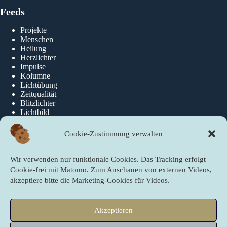
Feeds
Projekte
Menschen
Heilung
Herzlichter
Impulse
Kolumne
Lichtübung
Zeitqualität
Blitzlichter
Lichtbild
Cookie-Zustimmung verwalten
Über die newslichter
Wir verwenden nur funktionale Cookies. Das Tracking erfolgt
Über Uns
Cookie-frei mit Matomo. Zum Anschauen von externen Videos,
akzeptiere bitte die Marketing-Cookies für Videos.
Quicklinks
Akzeptieren
Startseite
PartnerInnen der newslichter