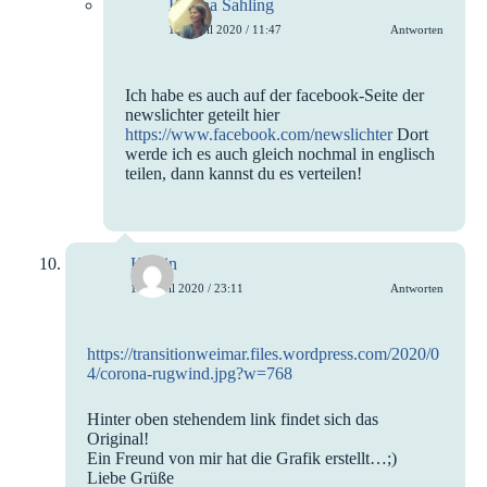
Bettina Sahling
16. April 2020 / 11:47
Antworten
Ich habe es auch auf der facebook-Seite der
newslichter geteilt hier
https://www.facebook.com/newslichter
Dort
werde ich es auch gleich nochmal in englisch
teilen, dann kannst du es verteilen!
Kristin
16. April 2020 / 23:11
Antworten
https://transitionweimar.files.wordpress.com/2020/0
4/corona-rugwind.jpg?w=768
Hinter oben stehendem link findet sich das
Original!
Ein Freund von mir hat die Grafik erstellt…;)
Liebe Grüße