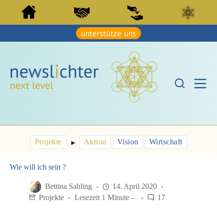
Z
Z
u
u
m
m
I
unterstütze uns
I
n
n
h
h
a
a
l
l
t
t
s
s
p
p
r
r
i
i
n
n
g
g
e
e
Projekte
Aktion
Vision
Wirtschaft
n
▶︎
n
Wie will ich sein ?
Bettina Sahling
14. April 2020
Projekte
Lesezeit 1 Minute –
17