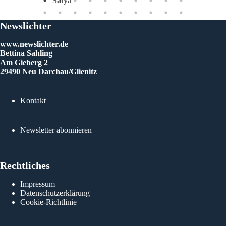
ht der
Satya
Kat
rnt.
en die
Newslichter
 Frau
www.newslichter.de
Bettina Sahling
e sehr
Am Gieberg 2
ichte
29490 Neu Darchau/Glienitz
: der
n eine
 vielen
Kontakt
Newsletter abonnieren
Rechtliches
Impressum
Datenschutzerklärung
Cookie-Richtlinie