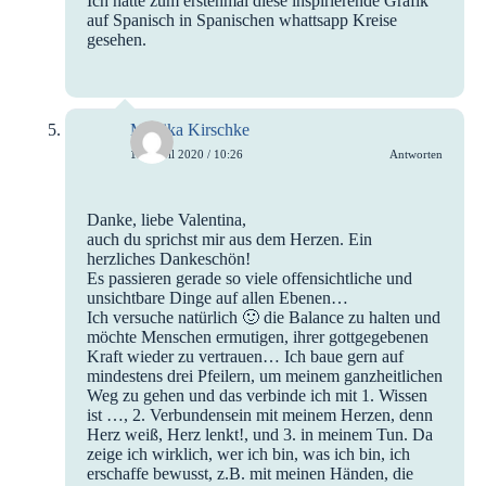
Ich hatte zum erstenmal diese inspirierende Grafik
auf Spanisch in Spanischen whattsapp Kreise
gesehen.
Monika Kirschke
15. April 2020 / 10:26
Antworten
Danke, liebe Valentina,
auch du sprichst mir aus dem Herzen. Ein
herzliches Dankeschön!
Es passieren gerade so viele offensichtliche und
unsichtbare Dinge auf allen Ebenen…
Ich versuche natürlich 🙂 die Balance zu halten und
möchte Menschen ermutigen, ihrer gottgegebenen
Kraft wieder zu vertrauen… Ich baue gern auf
mindestens drei Pfeilern, um meinem ganzheitlichen
Weg zu gehen und das verbinde ich mit 1. Wissen
ist …, 2. Verbundensein mit meinem Herzen, denn
Herz weiß, Herz lenkt!, und 3. in meinem Tun. Da
zeige ich wirklich, wer ich bin, was ich bin, ich
erschaffe bewusst, z.B. mit meinen Händen, die