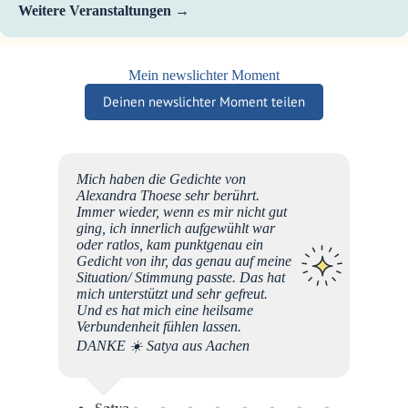
Weitere Veranstaltungen
Mein newslichter Moment
Deinen newslichter Moment teilen
esser
Mich haben die Gedichte von
szeit
Alexandra Thoese sehr berührt.
hle
Immer wieder, wenn es mir nicht gut
n ihrem
ging, ich innerlich aufgewühlt war
Roman
oder ratlos, kam punktgenau ein
bel neu
Gedicht von ihr, das genau auf meine
Situation/ Stimmung passte. Das hat
chte
mich unterstützt und sehr gefreut.
seren
Und es hat mich eine heilsame
sie
Verbundenheit fühlen lassen.
enheit
DANKE ☀️ Satya aus Aachen
rd die
ndig
nserer