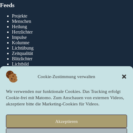
Feeds
Projekte
Menschen
Heilung
Herzlichter
Impulse
Kolumne
Lichtübung
Zeitqualität
Blitzlichter
Lichtbild
Cookie-Zustimmung verwalten
Über die newslichter
Wir verwenden nur funktionale Cookies. Das Tracking erfolgt
Über Uns
Cookie-frei mit Matomo. Zum Anschauen von externen Videos,
akzeptiere bitte die Marketing-Cookies für Videos.
Quicklinks
Akzeptieren
Startseite
PartnerInnen der newslichter