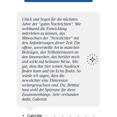
r
Glück und Segen für die nächsten
er,
Jahre der "guten Nachrichten". Wie
, seid
wohltuend die Entwicklung
für
miterleben zu können, das
Mitwachsen der "Newslichter" mit
 sooo
den Anforderungen dieser Zeit. Die
, wenn
offene, unverstellte Art in manchen
g Rente
Beiträgen, das Teilhabenlassen an
noch
den Innenwelten, das berührt mich
n. (hab
und wirkt auf heilsame Weise. Wie
h nicht
gut, dass das hier seinen Ausdruck
lichte
finden kann und ein Echo findet. So
würde ich sagen, dass die
newslichter eine Dimension
weitergewachsen sind. Du, Bettina
hast wohl die Spürnase für diese
Zusammenhänge. Sehr verbunden
dafür, Gabriele
Gabriele